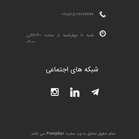
+98(21)-22674246
شنبه تا چهارشنبه از ساعت 17:30الی
09:00
شبکه های اجتماعی
تمام حقوق متعلق به وب سایت
Pumpkar
می باشد.