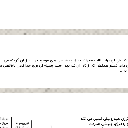
كه طي آن ذرات آلاينده،ذرات معلق و ناخالصي هاي موجود در آب از آن گرفته مي
 دارد. فيلتر همانطور كه از نام آن نيز پيدا است وسيله اي براي جدا كردن ناخالصي 
 به …
رژی ھیدرولیکی تبدیل می کند
و یا انرژی جنبشی (سرعت