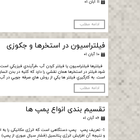
۱۱ آبان ۰۱
ادامه مطلب
فیلتراسیون در استخرها و جکوزی
۱۰ آبان ۰۱
فيلترها فيلتراسيون يا فيلتر كردن آب ،فرآيندي فيزيكي است 
شود.فيلتر در استخرها همان نقشي را دارد كه كليه در بدن انسان
است. به كارگيري فيلتر ها يكي از روش هاي صرفه جويي در آب
ادامه مطلب
تقسیم بندی انواع پمپ ها
۰۶ آبان ۰۱
1- تعریف پمپ پمپ دستگاھی است که انرژی مکانیکی را به ان
و نتیجه آن افزایش انرژی پتانسیل (فشار سیال عبوری از پمپ) 