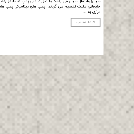
سیال) وانتقال سیال می باشد. به صورت کلی پمپ ھا به دو رده
جابجائی مثبت تقسیم می گردند . پمپ ھای دینامیکی پمپ ھائی
انرژی به …
ادامه مطلب