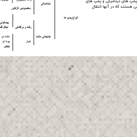
 پمپ ھای دینامیکی و پمپ ھای
 ھستند که در آنھا انتقال