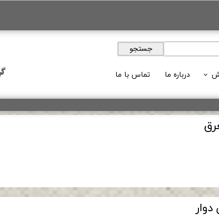
جستجو
گر
ش
درباره ما
تماس با ما
ویدئوها
 های آموزشی
رق
لات آموزشی
وبلاگ
دوار