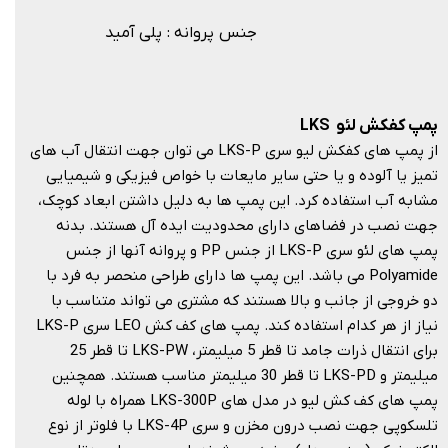
جنس پروانه : پلی آمید
پمپ کفکش لئو LKS
از پمپ های کفکش لیو سری LKS-P می توان جهت انتقال آب های
تمیز یا آلوده و یا حتی سایر مایعات با خواص فیزیکی و شیمیایی
مشابه آب استفاده کرد. این پمپ ها به دلیل داشتن ابعاد کوچک،
جهت نصب در فضاهای دارای محدودیت ایده آل هستند. بدنه
پمپ های لئو سری LKS-P از جنس PP و پروانه آنها از جنس
Polyamide می باشد. این پمپ ها دارای طراحی منحصر به فرد با
دو خروجی از جانب و بالا هستند که مشتری می تواند متناسب با
نیاز از هر کدام استفاده کند. پمپ های کف کش LEO سری LKS-P
برای انتقال ذرات جامد تا قطر 5 میلیمتر، LKS-PW تا قطر 25
میلیمتر و LKS-PD تا قطر 30 میلیمتر مناسب هستند. همچنین
پمپ های کف کش لیو در مدل های LKS-300P همراه با لوله
تلسکوپی جهت نصب درون مخزن و سری LKS-4P با فلوتر از نوع