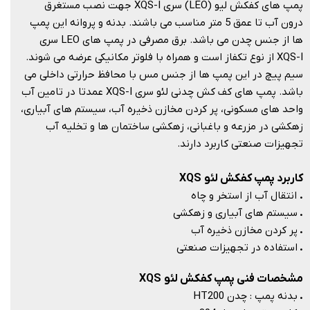
پمپ های کفکش لیو (LEO) سری XQS-I جهت نصب مستغرق
درون آب تا عمق 5 متر مناسب می باشند. بدنه و پروانه این پمپ
ها از جنس چدن می باشد. برق مصرفی در پمپ های LEO سری
XQS-I از نوع تکفاز است و همراه با فلوتر مکانیکی عرضه می شوند.
سیم پیچ در این پمپ ها از جنس مس با محافظ حرارتی داخلی می
باشد. پمپ های کف کش چدنی لئو سری XQS-I عمدتا در تامین آب
واحد های مسکونی، پر کردن مخازن ذخیره آب، سیستم های آبیاری،
زهکشی در مزرعه و باغبانی، زهکشی ساختمان ها و تخلیه آب
تجهیزات صنعتی کاربرد دارند.
کاربرد پمپ کفکش لئو XQS
.
انتقال آب از استخر و چاه
.
سیستم های آبیاری و زهکشی
.
پر کردن مخازن ذخیره آب
.
استفاده در تجهیزات صنعتی
مشخصات فنی پمپ کفکش لئو XQS
.
بدنه پمپ : چدن HT200