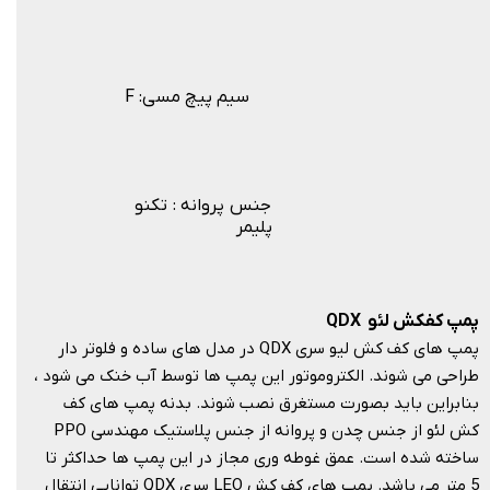
F :سیم پیچ مسی
جنس پروانه : تکنو
پلیمر
پمپ کفکش لئو
QDX
پمپ های کف کش لیو سری QDX در مدل های ساده و فلوتر دار
طراحی می شوند. الکتروموتور این پمپ ها توسط آب خنک می شود ،
بنابراین باید بصورت مستغرق نصب شوند. بدنه پمپ های کف
کش لئو از جنس چدن و پروانه از جنس پلاستیک مهندسی PPO
ساخته شده است. عمق غوطه وری مجاز در این پمپ ها حداکثر تا
5 متر می باشد. پمپ های کف کش LEO سری QDX توانایی انتقال