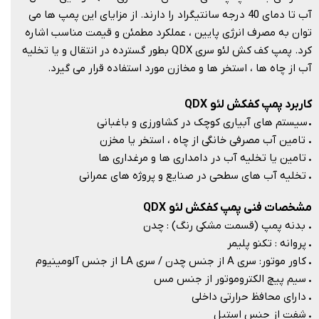
آب تا دمای 40 درجه سانتیگراد را دارند. از مزایای این پمپ ها می
توان به مصرف انرژی پایین ، عملکرد مطمئن و قیمت مناسب اشاره
کرد. پمپ کف کش لئو سری QDX بطور گسترده در انتقال و یا تخلیه
آب از چاه ها ، استخر ها و مخازن مورد استفاده قرار می گیرد.
کاربرد پمپ کفکش لئو QDX
.
سیستم های آبیاری کوچک در کشاورزی و باغبانی
.
تامین آب مصرفی خانگی از چاه ، استخر یا مخزن
.
تامین یا تخلیه آب در دامداری ها و مرغداری ها
.
تخلیه آب های سطحی در صنایع و پروژه های عمرانی
مشخصات فنی پمپ کفکش لئو QDX
.
بدنه پمپ (قسمت مشکی رنگ) : چدن
.
پروانه : تکنو پلیمر
.
کاور موتور: سری A از جنس چدن / سری LA از جنس آلومینیوم
.
سیم پیچ الکتروموتور از جنس مس
.
دارای محافظ حرارتی داخلی
.
شفت از جنس استیل