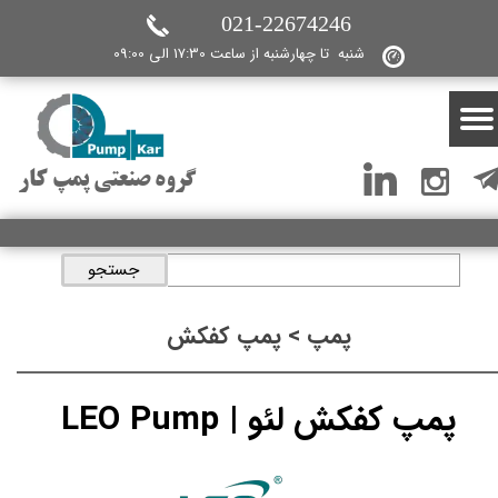
021-22674246
شنبه تا چهارشنبه از ساعت 17:30 الی 09:00
گروه صنعتی پمپ کار
جستجو
پمپ > پمپ کفکش
پمپ کفکش لئو | LEO Pump