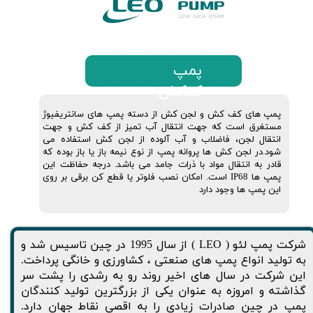
پمپ
کفکش
پمپ های کف کش و لجن کش از دسته پمپ های سانتریفیوژ
مستغرق است که جهت انتقال آب تمیز از کف کش و جهت
انتقال لجن، فاضلاب و آب آلوده از لجن کش استفاده می
شود.در لجن کش ها پروانه پمپ از نوع نیمه باز یا باز بوده که
قادر به انتقال مواد با ذرات جامد می باشد. درجه حفاظت این
پمپ ها IP68 است. امکان نصب فلوتر یا قطع کن برقی بر روی
این پمپ ها وجود دارد
شرکت پمپ لئو ( LEO ) از سال 1995 در چین تاسیس شد و
به تولید انواع پمپ های صنعتی ، کشاورزی و خانگی پرداخت.
این شرکت در سال های اخیر روند رو به رشدی را پشت سر
گذاشته و امروزه به عنوان یکی از بزرگترین تولید کنندگان
پمپ در چین صادرات زیادی را به اقصی نقاط جهان دارد.