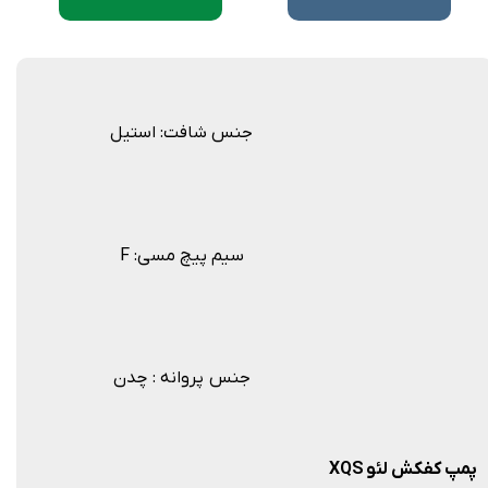
جنس شافت: استیل
F :سیم پیچ مسی
جنس پروانه : چدن
پمپ کفکش لئو
XQS