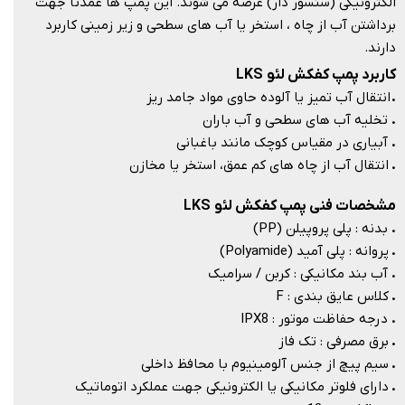
الکترونیکی (سنسور دار) عرضه می شوند. این پمپ ها عمدتا جهت
برداشتن آب از چاه ، استخر یا آب های سطحی و زیر زمینی کاربرد
دارند.​​​​​​​
کاربرد پمپ کفکش لئو LKS
.
انتقال آب تمیز یا آلوده حاوی مواد جامد ریز
.
تخلیه آب های سطحی و آب باران
.
آبیاری در مقیاس کوچک مانند باغبانی
.
انتقال آب از چاه های کم عمق، استخر یا مخازن
مشخصات فنی پمپ کفکش لئو LKS
.
بدنه : پلی پروپیلن (PP)
.
پروانه : پلی آمید (Polyamide)
.
آب بند مکانیکی : کربن / سرامیک
.
کلاس عایق بندی : F
.
درجه حفاظت موتور : IPX8
.
برق مصرفی : تک فاز
.
سیم پیچ از جنس آلومینیوم با محافظ داخلی
.
دارای فلوتر مکانیکی یا الکترونیکی جهت عملکرد اتوماتیک​​​​​​​