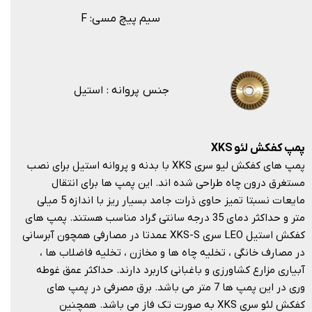
F :سیم پیچ مسی
جنس پروانه : استیل
پمپ کفکش لئو
XKS
پمپ های کفکش لیو سری XKS با بدنه و پروانه استیل برای نصب
مستغرق درون چاه طراحی شده اند. این پمپ ها برای انتقال
مایعات نسبتا تمیز حاوی ذرات جامد بسیار ریز با اندازه 5 میلی
متر و حداکثر دمای 35 درجه سانتی گراد مناسب هستند. پمپ های
کفکش استیل LEO سری XKS-S عمدتا در مصارفی همچون آبرسانی
در مصارف خانگی ، تخلیه چاه ها و مخازن ، تخلیه فاضلاب ها ،
آبیاری مزارع کشاورزی و باغبانی کاربرد دارند. حداکثر عمق غوطه
وری در این پمپ ها 7 متر می باشد. برق مصرفی در پمپ های
کفکش لئو سری XKS به صورت تک فاز می باشد. همچنین