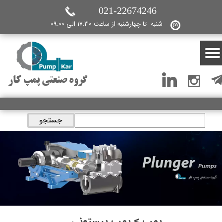
021-22674246
شنبه تا چهارشنبه از ساعت 17:30 الی 09:00
گروه صنعتی پمپ کار
جستجو
پمپ > پمپ پیستونی