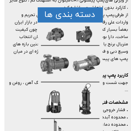
از ویژگی های پمپ پیستونی CAT میتوان به استهلاک کم ، تنوع سایز
، کارکرد بدون ارتعاش و … اشاره کرد.
دسته بندی ها
از طرفی پمپ پیستونی CAT به دلیل محدودیت های تحریم و
واردات علی رقم تنوع و بازه های وسیع محصولات ، در بازار ایران
بعضاً بسیار کمیاب است. با این وجود ویژگی هایی چون کیفیت
ساخت، دارا بودن استانداردهای لازم چون ISO ، امکان انتخاب
متریال برنج یا استیل برای کاربردهای مختلف ، همچنین بازه های
وسیع دبی و فشار ، باعث شده پمپ کت جایگاه ویژه ای در میان
پمپ های پیستونی داشته باشد.
کاربرد پمپ پیستونی کت پمپ
جهت شست و شوی دستگاه های صنعتی ، لوله ، زنگ آهن ، روغن و
…​​​​​​​
مشخصات فنی پمپ پیستونی کت پمپ
​​​​​​​.
فشار خروجی: از 7 تا 700 بار
.
محدوده آبدهی: 1 تا 900 لیتر بر دقیقه
.
محدوده دما: 23- تا 115 درجه سانتی گراد