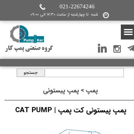
021-22674246
شنبه تا چهارشنبه از ساعت 17:30 الی 09:00
گروه صنعتی پمپ کار
جستجو
پمپ > پمپ پیستونی
پمپ پیستونی کت پمپ | CAT PUMP