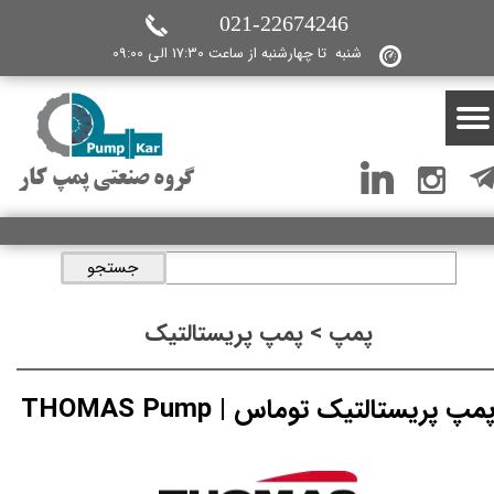
021-22674246
شنبه تا چهارشنبه از ساعت 17:30 الی 09:00
گروه صنعتی پمپ کار
جستجو
پمپ > پمپ پریستالتیک
مپ پریستالتیک توماس | THOMAS Pump