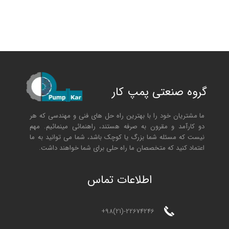
گروه صنعتی پمپ کار
ما مشتریان خود را با بهترین راه حل های فنی و مهندسی که هر
دو کارآمد و مقرون به صرفه هستند، راهنمائی مینمائیم. مهم
نیست که مسئله شما بزرگ یا کوچک باشد، شما می توانید به ما
اعتماد کنید که متخصصان ما راه حلی برای شما خواهند داشت.
ا
طلاعات تماس
+98(21)-22674246