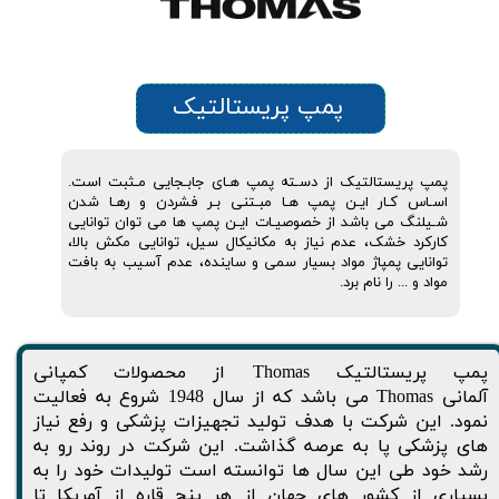
پمپ پریستالتیک
پمپ پریستالتیک از دسـته پمپ هـای جابـجایی مـثبت است.
اسـاس کـار ایـن پمپ هـا مبـتنی بـر فشردن و رهـا شدن
شـیلنگ می باشد از خصوصیـات ایـن پمپ ها می توان توانایی
کارکرد خشک، عدم نیاز به مکانیکال سیل، توانایی مکش بالا،
توانایی پمپاژ مواد بسیار سمی و ساینده، عدم آسیب به بافت
مواد و ... را نام برد.
پمپ پریستالتیک Thomas از محصولات کمپانی
آلمانی Thomas می باشد که از سال 1948 شروع به فعالیت
نمود. این شرکت با هدف تولید تجهیزات پزشکی و رفع نیاز
های پزشکی پا به عرصه گذاشت. این شرکت در روند رو به
رشد خود طی این سال ها توانسته است تولیدات خود را به
بسیاری از کشور های جهان از هر پنج قاره از آمریکا تا