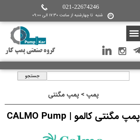
021-22674246
شنبه تا چهارشنبه از ساعت 17:30 الی 09:00
گروه صنعتی پمپ کار
جستجو
پمپ > پمپ مگنتی
پمپ مگنتی کالمو | CALMO Pump