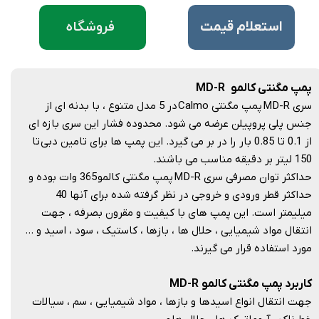
فروشگاه
​استعلام قیمت
پمپ مگنتی کالمو MD-R
سری MD-R پمپ مگنتی Calmo در 5 مدل متنوع ، با بدنه ای از
جنس پلی پروپیلن عرضه می شود. محدوده فشار این سری بازه ای
از 0.1 تا 0.85 بار را در بر می گیرد. این پمپ ها برای تامین دبی تا
150 لیتر بر دقیقه مناسب می باشند.
حداکثر توان مصرفی سری MD-R پمپ مگنتی کالمو 365 وات بوده و
حداکثر قطر ورودی و خروجی در نظر گرفته شده برای آنها 40
میلیمتر است. این پمپ های با کیفیت و مقرون بصرفه ، جهت
انتقال مواد شیمیایی ، حلال ها ، بازها ، کاستیک ، سود ، اسید و …
مورد استفاده قرار می گیرند.
کاربرد پمپ مگنتی کالمو MD-R
جهت انتقال انواع اسیدها و بازها ، مواد شیمیایی ، سم ،‌ سیالات