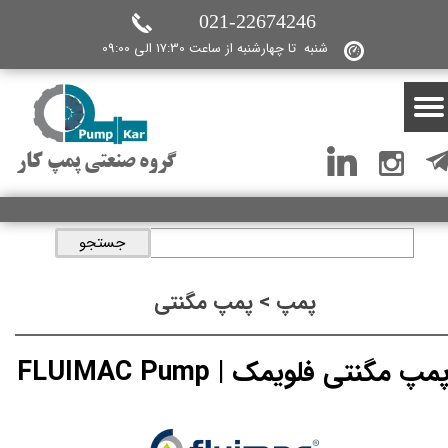
021-22674246
شنبه تا چهارشنبه از ساعت 17:30 الی 09:00
گروه صنعتی پمپ کار
جستجو
پمپ > پمپ مگنتی
مپ مگنتی فلویمک | FLUIMAC Pump