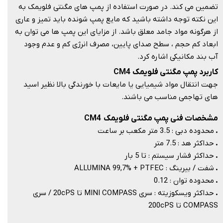
تضمین می کند. در صورت استفاده از پمپ های مگنتی فلویمک به
این نکته توجه داشته باشید که مایع پمپ شونده باید تمیز و عاری
از هرگونه مواد جامد معلق باشد. از مزایای این پمپ ها می توان به
ابعاد کم حجم ، سطح صدای پایین، مصرف انرژی کم و عدم وجود
آب بند مکانیکی اشاره کرد.​​​​​​​
کاربرد پمپ مگنتی فلویمک CM4
جهت انتقال مواد شیمیایی یا مایعات با خورندگی بالا نظیر اسید
های تهاجمی مناسب می باشند.​​​​​​​
مشخصات فنی پمپ مگنتی فلویمک CM4
.
محدوده دبی : 3.5
متر مکعب بر ساعت
.
حداکثر هد : 7.5
متر
.
حداکثر فشار سیستم : تا 5 بار
.
شفت / بیرینگ : ALLUMINA 99,7% + PTFEC
.
محدوده توان : 0.12
.
حداکثر ویسکوزیته : سری MINI COMPASS تا 20cPS / سری
COMPASS تا 200cPS​​​​​​​