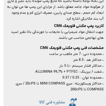
این نکته توجه داشته باشید که مایع پمپ شونده باید تمیز و عاری
از هرگونه مواد جامد معلق باشد. از مزایای این پمپ ها می توان به
ابعاد کم حجم ، سطح صدای پایین، مصرف انرژی کم و عدم وجود
آب بند مکانیکی اشاره کرد.​​​​​​​
کاربرد پمپ مگنتی فلویمک CM6
جهت انتقال مواد شیمیایی یا مایعات با خورندگی بالا نظیر اسید
های تهاجمی مناسب می باشند.​​​​​​​
مشخصات فنی پمپ مگنتی فلویمک CM6
.
محدوده دبی : 7​​​​​​​​​​​​​​ متر مکعب بر ساعت
.
حداکثر هد : 8.5
متر
.
حداکثر فشار سیستم : تا 5 بار
.
شفت / بیرینگ : ALLUMINA 99,7% + PTFEC
.
محدوده توان : 0.25 / 0.37
.
حداکثر ویسکوزیته : سری MINI COMPASS تا 20cPS / سری
COMPASS تا 200cPS​​​​​​​