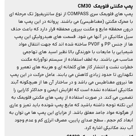
پمپ مگنتی فلویمک CM30
پمپ های فلویمک سری COMPASS از نوع سانتریفیوژ تک مرحله ای
با محرک مگنتی (مغناطیسی) می باشند. پروانه در این پمپ ها
درون محفظه مایع و مگنت بیرون محفظه قرار دارد که باعث حذف
سیل مکانیکی در آنها می شود. قسمت های هیدرولیکی این پمپ
ها از جنس PP و PVDF ساخته شده اند که جهت انتقال مواد
شیمیایی یا مایعات با خورندگی بالا نظیر اسید های تهاجمی
مناسب می باشند. به لطف استفاده از سیستم نوآورانه مگنت
خطرات نشت و انتشار گاز های گلخانه ای و هزینه های تعمیر و
نگهداری تا حدود زیادی کاهش می یابند. عامل حرکت در این پمپ
ها نیروی مغناطیس می باشد و در ساختار آن ها از هیچگونه آبند
مکانیکی استفاده نشده است که افزایش ایمنی و حداکثر کارایی را
تضمین می کند. در صورت استفاده از پمپ های مگنتی فلویمک به
این نکته توجه داشته باشید که مایع پمپ شونده باید تمیز و عاری
از هرگونه مواد جامد معلق باشد. از مزایای این پمپ ها می توان به
ابعاد کم حجم ، سطح صدای پایین، مصرف انرژی کم و عدم وجود
آب بند مکانیکی اشاره کرد.​​​​​​​