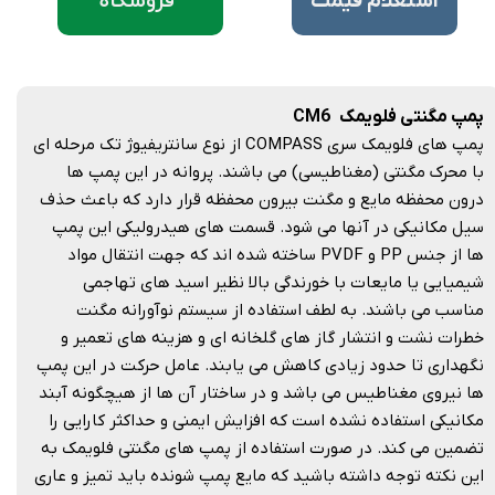
فروشگاه
​استعلام قیمت
پمپ مگنتی فلویمک CM6
پمپ های فلویمک سری COMPASS از نوع سانتریفیوژ تک مرحله ای
با محرک مگنتی (مغناطیسی) می باشند. پروانه در این پمپ ها
درون محفظه مایع و مگنت بیرون محفظه قرار دارد که باعث حذف
سیل مکانیکی در آنها می شود. قسمت های هیدرولیکی این پمپ
ها از جنس PP و PVDF ساخته شده اند که جهت انتقال مواد
شیمیایی یا مایعات با خورندگی بالا نظیر اسید های تهاجمی
مناسب می باشند. به لطف استفاده از سیستم نوآورانه مگنت
خطرات نشت و انتشار گاز های گلخانه ای و هزینه های تعمیر و
نگهداری تا حدود زیادی کاهش می یابند. عامل حرکت در این پمپ
ها نیروی مغناطیس می باشد و در ساختار آن ها از هیچگونه آبند
مکانیکی استفاده نشده است که افزایش ایمنی و حداکثر کارایی را
تضمین می کند. در صورت استفاده از پمپ های مگنتی فلویمک به
این نکته توجه داشته باشید که مایع پمپ شونده باید تمیز و عاری