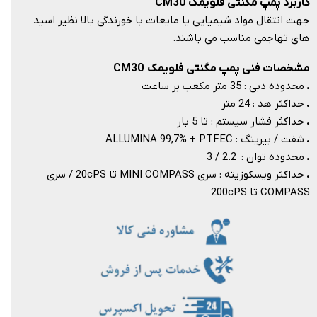
کاربرد پمپ مگنتی فلویمک CM30
جهت انتقال مواد شیمیایی یا مایعات با خورندگی بالا نظیر اسید
های تهاجمی مناسب می باشند.​​​​​​​
مشخصات فنی پمپ مگنتی فلویمک CM30
.
محدوده دبی : 35
​​​​​​​​​​​​​​ متر مکعب بر ساعت
.
حداکثر هد : 24
متر
.
حداکثر فشار سیستم : تا 5 بار
.
شفت / بیرینگ : ALLUMINA 99,7% + PTFEC
.
محدوده توان : 2.2 / 3​​​​​​​
.
حداکثر ویسکوزیته : سری MINI COMPASS تا 20cPS / سری
COMPASS تا 200cPS​​​​​​​