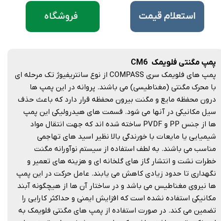
فروشگاه
​استعلام قیمت
پمپ مگنتی فلویمک CM6
پمپ های فلویمک سری COMPASS از نوع سانتریفیوژ تک مرحله ای
با محرک مگنتی (مغناطیسی) می باشند. پروانه در این پمپ ها
درون محفظه مایع و مگنت بیرون محفظه قرار دارد که باعث حذف
سیل مکانیکی در آنها می شود. قسمت های هیدرولیکی این پمپ
ها از جنس PP و PVDF ساخته شده اند که جهت انتقال مواد
شیمیایی یا مایعات با خورندگی بالا نظیر اسید های تهاجمی
مناسب می باشند. به لطف استفاده از سیستم نوآورانه مگنت
خطرات نشت و انتشار گاز های گلخانه ای و هزینه های تعمیر و
نگهداری تا حدود زیادی کاهش می یابند. عامل حرکت در این پمپ
ها نیروی مغناطیس می باشد و در ساختار آن ها از هیچگونه آبند
مکانیکی استفاده نشده است که افزایش ایمنی و حداکثر کارایی را
تضمین می کند. در صورت استفاده از پمپ های مگنتی فلویمک به