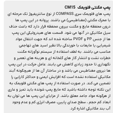
پمپ مگنتی فلویمک CM15
پمپ های فلویمک سری COMPASS از نوع سانتریفیوژ تک مرحله ای
با محرک مگنتی (مغناطیسی) می باشند. پروانه در این پمپ ها
درون محفظه مایع و مگنت بیرون محفظه قرار دارد که باعث حذف
سیل مکانیکی در آنها می شود. قسمت های هیدرولیکی این پمپ
ها از جنس PP و PVDF ساخته شده اند که جهت انتقال مواد
شیمیایی یا مایعات با خورندگی بالا نظیر اسید های تهاجمی
مناسب می باشند. به لطف استفاده از سیستم نوآورانه مگنت
خطرات نشت و انتشار گاز های گلخانه ای و هزینه های تعمیر و
نگهداری تا حدود زیادی کاهش می یابند. عامل حرکت در این پمپ
ها نیروی مغناطیس می باشد و در ساختار آن ها از هیچگونه آبند
مکانیکی استفاده نشده است که افزایش ایمنی و حداکثر کارایی را
تضمین می کند. در صورت استفاده از پمپ های مگنتی فلویمک به
این نکته توجه داشته باشید که مایع پمپ شونده باید تمیز و عاری
از هرگونه مواد جامد معلق باشد. از مزایای این پمپ ها می توان به
ابعاد کم حجم ، سطح صدای پایین، مصرف انرژی کم و عدم وجود
آب بند مکانیکی اشاره کرد.​​​​​​​