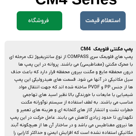
فروشگاه
​استعلام قیمت
پمپ مگنتی فلویمک CM4
پمپ های فلویمک سری COMPASS از نوع سانتریفیوژ تک مرحله ای
با محرک مگنتی (مغناطیسی) می باشند. پروانه در این پمپ ها
درون محفظه مایع و مگنت بیرون محفظه قرار دارد که باعث حذف
سیل مکانیکی در آنها می شود. قسمت های هیدرولیکی این پمپ
ها از جنس PP و PVDF ساخته شده اند که جهت انتقال مواد
شیمیایی یا مایعات با خورندگی بالا نظیر اسید های تهاجمی
مناسب می باشند. به لطف استفاده از سیستم نوآورانه مگنت
خطرات نشت و انتشار گاز های گلخانه ای و هزینه های تعمیر و
نگهداری تا حدود زیادی کاهش می یابند. عامل حرکت در این پمپ
ها نیروی مغناطیس می باشد و در ساختار آن ها از هیچگونه آبند
مکانیکی استفاده نشده است که افزایش ایمنی و حداکثر کارایی را