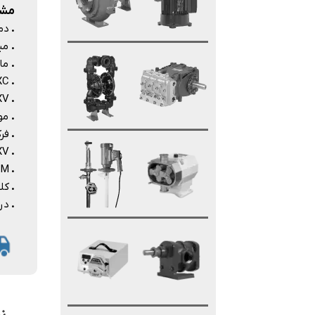
مشخص
.
دمای 
.
مینی
.
ماک
.
GXC: پروان
.
GXV: پرو
.
موتو
.
فرکا
.
C, GXV
.
GXVM
.
کلا
.
درجه