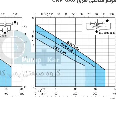
ودار منحنی سری GXV-GXC