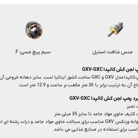
جنس شافت: استیل
F :سیم پیچ مسی
 لجن کش کالپدا
GXV-GXC
پمپ کالپدا مدل GXV و GXC ساخت کشور ایتالیا است. سایز دهانه
ن به ترتیب برابر با 26 متر مکعب بر ساعت و 12.9 متر است
رد پمپ لجن کش کالپدا GXV-GXC
 تمیز
کثیف حاوی مواد جامد تا سایز 35 میلی متر
س GXV مناسب برای سیالات حاوی مواد جامد و ذرات رشته ای است.
اسب برای استفاده در صنایع غذایی می باشد.