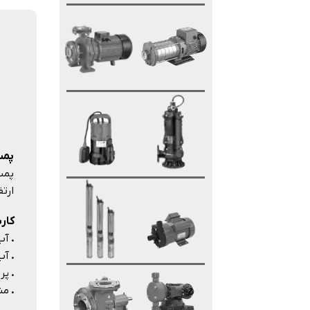
پمپ
ارتفاع آ
کارب
.
آب
.
آب 
.
پروانه ورتک
.
من