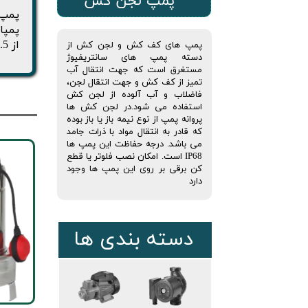
پمپ لجن کش
از 0.5 تا 2000 کیلووات پرداخته و توانسته است کیفیت قابل قبولی در صنعت پمپ داشته باشد.
پمپ های کف کش و لجن کش از
دسته پمپ های سانتریفیوژ
مستغرق است که جهت انتقال آب
تمیز از کف کش و جهت انتقال لجن،
فاضلاب و آب آلوده از لجن کش
استفاده می شود.در لجن کش ها
پروانه پمپ از نوع نیمه باز یا باز بوده
که قادر به انتقال مواد با ذرات جامد
می باشد. درجه حفاظت این پمپ ها
IP68 است. امکان نصب فلوتر یا قطع
کن برقی بر روی این پمپ ها وجود
دارد
دسته بندی ها