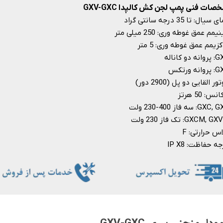
ات فنی پمپ لجن کش کالپدا GXV-GXC
سیال: تا 35 درجه سانتی گراد
مم عمق غوطه وری: 250 میلی متر
زیمم عمق غوطه وری: 5 متر
ه دو کاناله
انه ورتکس
ر القایی دو پل (2900 دور)
نس: 50 هرتز
GX: سه فاز 400-230 ولت
GXCM, : تک فاز 230 ولت
س حرارتی: F
 حفاظت: IP X8​​​​​​​