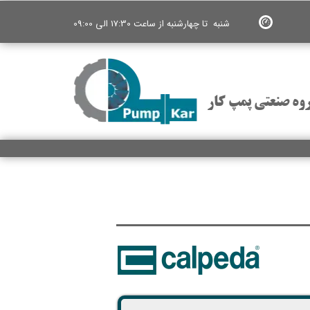
شنبه تا چهارشنبه از ساعت 17:30 الی 09:00
وه صنعتی پمپ کار