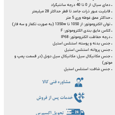
.
دمای سیال: از 0 تا 40 درجه سانتیگراد
.
قابلیت عبور ذرات جامد تا قطر حداکثر 28 میلیمتر
.
حداکثر عمق غوطه وری 5 متر
.
توان الکتروموتور: از 1050 تا 1350w (به صورت تکفاز و سه فاز)
.
کلاس عایق بندی الکتروموتور: F
.
درجه حفاظت الکتروموتور: IP68
.
جنس بدنه و پوسته: استنلس استیل
.
جنس پروانه: استنلس استیل
.
جنس مکانیکال سیل: مکانیکال سیل دوبل (در قسمت پمپ و
موتور)
.
جنس شافت: استنلس استیل​​​​​​​