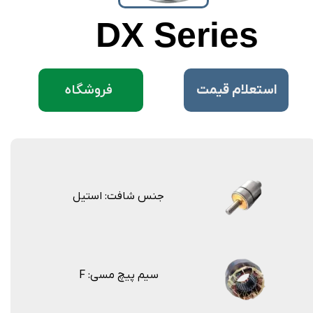
DX Series
فروشگاه
​استعلام قیمت
جنس شافت: استیل
F :سیم پیچ مسی