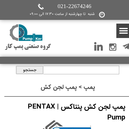
021-22674246
شنبه تا چهارشنبه از ساعت 17:30 الی 09:00
گروه صنعتی پمپ کار
جستجو
پمپ > پمپ لجن کش
پمپ لجن کش پنتاکس | PENTAX
Pump