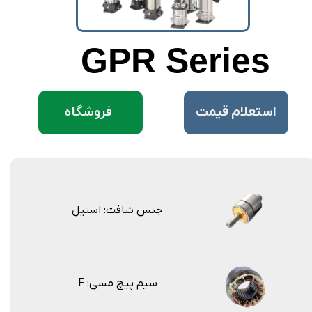
GPR Series
فروشگاه
​استعلام قیمت
جنس شافت: استیل
F :سیم پیچ مسی