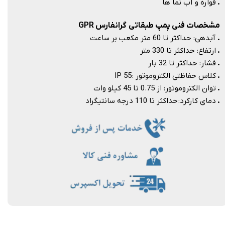
.
فواره و آب نما ها
مشخصات فنی پمپ طبقاتی گرانفارس GPR
.
آبدهی: حداکثر تا 60 متر مکعب بر ساعت
.
ارتفاع: حداکثر تا 330 متر
.
فشار: حداکثر تا 32 بار
.
کلاس حفاظتی الکتروموتور : IP 55
.
توان الکتروموتور: از 0.75 تا 45 کیلو وات
.
دمای کارکرد: حداکثر تا 110 درجه سانتیگراد​​​​​​​