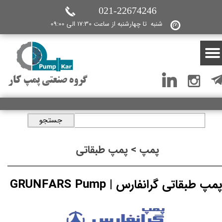
021-22674246
شنبه تا چهارشنبه از ساعت 17:30 الی 09:00
گروه صنعتی پمپ کار
جستجو
پمپ > پمپ طبقاتی
پمپ طبقاتی گرانفارس | GRUNFARS Pump