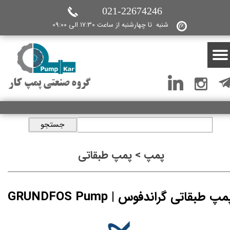
021-22674246
شنبه تا چهارشنبه از ساعت 17:30 الی 09:00
گروه صنعتی پمپ کار
جستجو
پمپ > پمپ طبقاتی
مپ طبقاتی گراندفوس | GRUNDFOS Pump