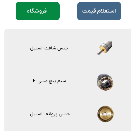
فروشگاه
​استعلام قیمت
جنس شافت: استیل
F :سیم پیچ مسی
جنس پروانه : استیل