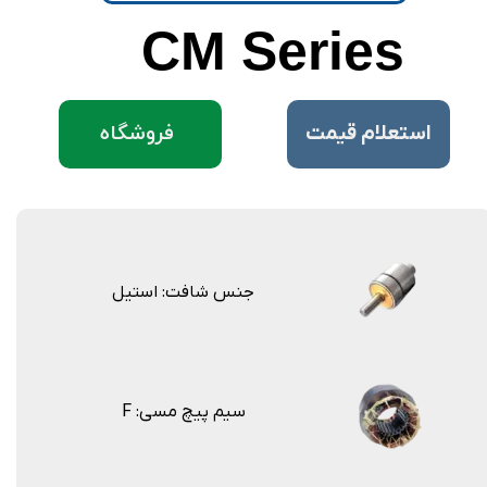
CM Series
فروشگاه
​استعلام قیمت
جنس شافت: استیل
F :سیم پیچ مسی