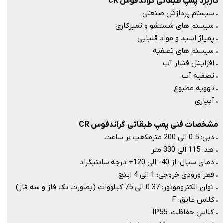
کاربرد پمپ طبقاتی گراندفوس CR
.
سیستم پردازش صنعتی
.
سیستم های شستشو و تمیزکاری
.
پمپاژ اسید و مواد قلیایی
.
سیستم های تصفیه
.
افزایش فشار آب
.
تصفیه آب
.
تهویه مطبوع
.
آبیاری​​​​​​​
مشخصات فنی پمپ طبقاتی گراندفوس CR
.
دبی: 0.5 الی 200 مترمکعب بر ساعت
.
هد: 115 الی 330 متر
.
دمای سیال: از 40- الی 120+ درجه سانتیگراد
.
قطر ورودی خروجی: 1 الی 4 اینچ
.
توان الکتروموتور: 0.37 الی 75 کیلووات (بصورت تک فاز و سه فاز)
.
کلاس عایق: F
.
کلاس حفاظت: IP55