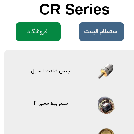
CR Series
فروشگاه
​استعلام قیمت
جنس شافت: استیل
F :سیم پیچ مسی