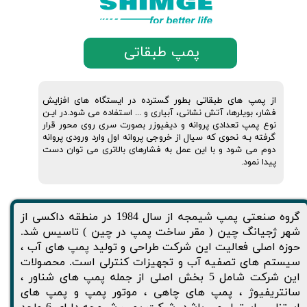
پمپ طبقاتی
از پمپ های طبقاتی بطور گسترده در ایستگاه های افزایش
فشار، بویلرها، آتش نشانی، آبیاری و ... استفاده می شود.در ایـن
نوع پمپ تعدادی پروانه و دیفیوزر بصورت سری روی محور قرار
گرفته بـه نحوی که سیال از خروجی پروانه اول وارد ورودی پروانه
دوم می شود و با این عمل به فشارهای بالاتری می توان دست
پیدا نمود.
گروه صنعتی پمپ شیمجه از سال 1984 در منطقه داکسی از
شهر ژجیانگ چین ( مقر ساخت پمپ در چین ) تاسیس شد.
حوزه اصلی فعالیت این شرکت طراحی و تولید پمپ های آب ،
سیستم های تصفیه آب و تجهیزات کنترلی است. محصولات
این شرکت شامل 5 بخش اصلی از جمله پمپ های شناور ،
سانتریفیوژ ، پمپ های چاهی ، موتور پمپ و پمپ های