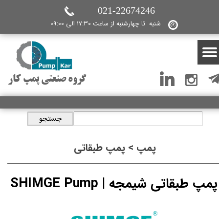
021-22674246
شنبه تا چهارشنبه از ساعت 17:30 الی 09:00
گروه صنعتی پمپ کار
جستجو
پمپ > پمپ طبقاتی
پمپ طبقاتی شیمجه | SHIMGE Pump