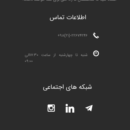
ا
طلاعات تماس
+98(21)-22674246
شنبه تا چهارشنبه از ساعت 17:30الی
09:00
شبکه های اجتماعی