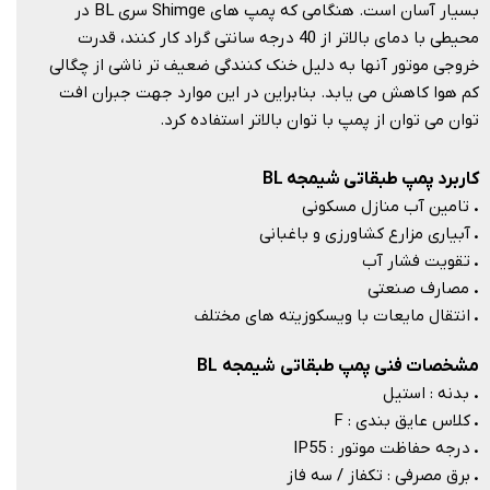
بسیار آسان است. هنگامی که پمپ های Shimge سری BL در
محیطی با دمای بالاتر از 40 درجه سانتی گراد کار کنند، قدرت
خروجی موتور آنها به دلیل خنک کنندگی ضعیف تر ناشی از چگالی
کم هوا کاهش می یابد. بنابراین در این موارد جهت جبران افت
توان می توان از پمپ با توان بالاتر استفاده کرد.​​​​​​​
کاربرد پمپ طبقاتی شیمجه BL
.
تامین آب منازل مسکونی
.
آبیاری مزارع کشاورزی و باغبانی
.
تقویت فشار آب
.
مصارف صنعتی
.
انتقال مایعات با ویسکوزیته های مختلف
مشخصات فنی پمپ طبقاتی شیمجه BL
.
بدنه : استیل
.
کلاس عایق بندی : F
.
درجه حفاظت موتور : IP55
.
برق مصرفی : تکفاز / سه فاز