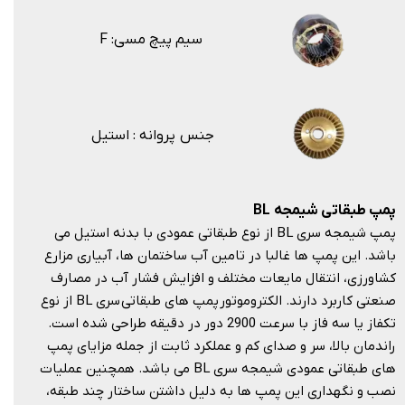
F :سیم پیچ مسی
جنس پروانه : استیل
پمپ طبقاتی شیمجه
BL
پمپ شیمجه سری BL از نوع طبقاتی عمودی با بدنه استیل می
باشد. این پمپ ها غالبا در تامین آب ساختمان ها، آبیاری مزارع
کشاورزی، انتقال مایعات مختلف و افزایش فشار آب در مصارف
صنعتی کاربرد دارند. الکتروموتور پمپ های طبقاتی سری BL از نوع
تکفاز یا سه فاز با سرعت 2900 دور در دقیقه طراحی شده است.
راندمان بالا، سر و صدای کم و عملکرد ثابت از جمله مزایای پمپ
های طبقاتی عمودی شیمجه سری BL می باشد. همچنین عملیات
نصب و نگهداری این پمپ ها به دلیل داشتن ساختار چند طبقه،