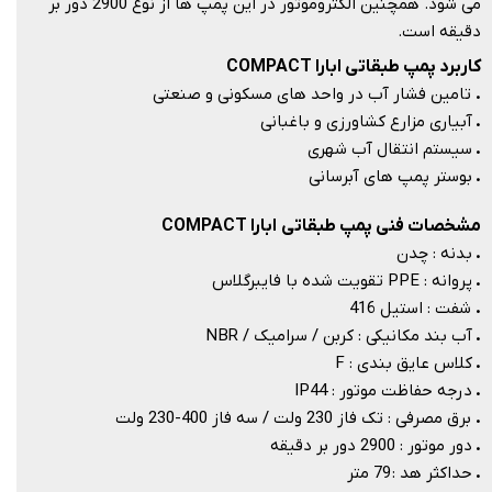
می شود. همچنین الکتروموتور در این پمپ ها از نوع 2900 دور بر
دقیقه است.​​​​​​​
کاربرد پمپ طبقاتی ابارا COMPACT
.
تامین فشار آب در واحد های مسکونی و صنعتی
.
آبیاری مزارع کشاورزی و باغبانی
.
سیستم انتقال آب شهری
.
بوستر پمپ های آبرسانی
مشخصات فنی پمپ طبقاتی ابارا COMPACT
.
بدنه : چدن
.
پروانه : PPE تقویت شده با فایبرگلاس
.
شفت : استیل 416
.
آب بند مکانیکی : کربن / سرامیک / NBR
.
کلاس عایق بندی : F
.
درجه حفاظت موتور : IP44
.
برق مصرفی : تک فاز 230 ولت / سه فاز 400-230 ولت
.
دور موتور : 2900 دور بر دقیقه
.
حداکثر هد : 79 متر