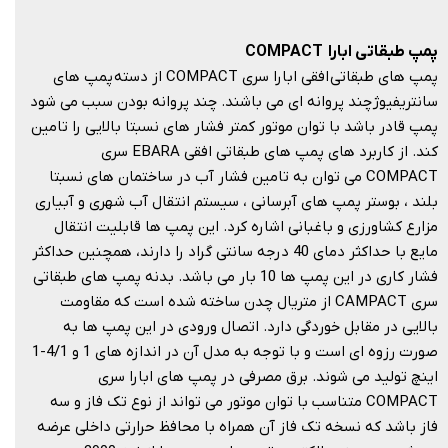
پمپ طبقاتی ابارا
COMPACT
پمپ های طبقاتی افقی ابارا سری COMPACT از دسته پمپ های
سانتریفیوژ چند پروانه ای می باشند. چند پروانه بودن سبب می شود
پمپ قادر باشد با توان موتور کمتر فشار های نسبتا بالایی را تامین
کند. از کاربرد های پمپ های طبقاتی افقی EBARA سری
COMPACT می توان به تامین فشار آب در ساختمان های نسبتا
بلند ، بوستر پمپ های آبرسانی ، سیستم انتقال آب شهری و آبیاری
مزارع کشاورزی و باغبانی اشاره کرد. این پمپ ها قابلیت انتقال
مایع با حداکثر دمای 40 درجه سانتی گراد را دارند، همچنین حداکثر
فشار کاری در این پمپ ها 10 بار می باشد. بدنه پمپ های طبقاتی
سری CAMPACT از متریال چدن ساخته شده است که مقاومت
بالایی در مقابل خوردگی دارد. اتصال ورودی در این پمپ ها به
صورت رزوه ای است و با توجه به مدل آن در اندازه های 1 و 4/1-1
اینچ تولید می شوند. برق مصرفی در پمپ های ابارا سری
COMPACT متناسب با توان موتور می تواند از نوع تک فاز و سه
فاز باشد که نسخه تک فاز آن همراه با محافظ حرارتی داخلی عرضه