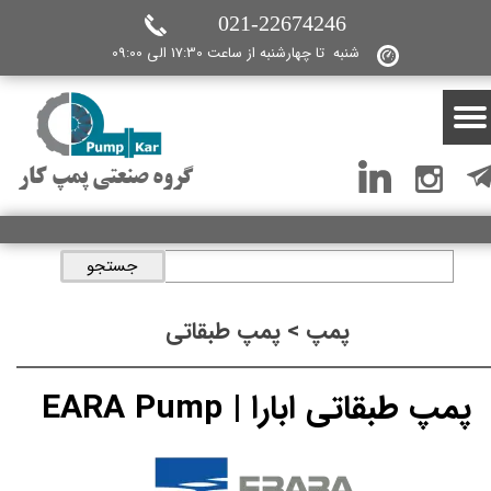
021-22674246
شنبه تا چهارشنبه از ساعت 17:30 الی 09:00
گروه صنعتی پمپ کار
جستجو
پمپ > پمپ طبقاتی
پمپ طبقاتی ابارا | EARA Pump