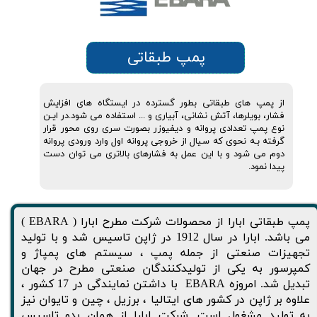
پمپ طبقاتی
از پمپ های طبقاتی بطور گسترده در ایستگاه های افزایش
فشار، بویلرها، آتش نشانی، آبیاری و ... استفاده می شود.در ایـن
نوع پمپ تعدادی پروانه و دیفیوزر بصورت سری روی محور قرار
گرفته بـه نحوی که سیال از خروجی پروانه اول وارد ورودی پروانه
دوم می شود و با این عمل به فشارهای بالاتری می توان دست
پیدا نمود.
پمپ طبقاتی ابارا از محصولات شرکت مطرح ابارا ( EBARA )
می باشد. ابارا در سال 1912 در ژاپن تاسیس شد و با تولید
تجهیزات صنعتی از جمله پمپ ، سیستم های پمپاژ و
کمپرسور به یکی از تولیدکنندگان صنعتی مطرح در جهان
تبدیل شد. امروزه EBARA با داشتن نمایندگی در 17 کشور ،
علاوه بر ژاپن در کشور های ایتالیا ، برزیل ، چین و تایوان نیز
به تولید مشغول است. شرکت ابارا از همان بدو تاسيس