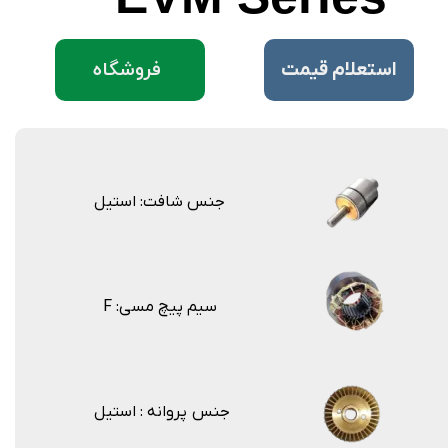
فروشگاه
​استعلام قیمت
جنس شافت: استیل
F :سیم پیچ مسی
جنس پروانه : استیل