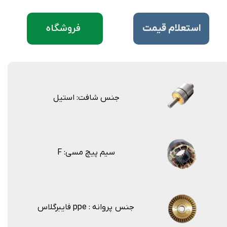
فروشگاه
​استعلام قیمت
جنس شافت: استیل
F :سیم پیچ مسی
جنس پروانه : ppe فایبرگلاس