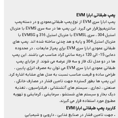
پمپ طبقاتی ابارا
EVM
پمپ ابارا سری EVM از نوع پمپ طبقاتی عمودی و در دسته پمپ
سانتریفیوژ قرار می گیرد. این پمپ ها در سه سری EVMS با متریال
استیل 304 ، سری EVMSL با متریال استیل 316 و EVMSG با
متریال استیل 304 و پایه و هد چدنی ساخته شده اند. پمپ های
طبقاتی عمودی ابارا سری EVM برای پمپاژ مایعات ، در محدوده
دمایی 15- الی 120 درجه سانتی گراد مناسب می باشند. این پمپ
ها در دو مدل تک فاز و سه فاز عرضه می شوند. از مزایای پمپ
طبقاتی عمودی ابارا سری EVM می توان به مصرف انرژی پایین ،
طراحی ساده و قیمت مناسب نسبت به مدل های مشابه اشاره کرد.
این پمپ ها بطور گسترده جهت تامین فشار در مصارف خانگی ،
صنعتی ، تجاری ، سیستم های آتشنشانی ، فیلتراسیون ، تغذیه
دیگ بخار و سیستم های شستشو ، سرمایشی ، گرمایشی و تهویه
مطبوع مورد استفاده قرار می گیرند.​​​​​​​
کاربرد پمپ طبقاتی ابارا EVM
.
جهت تامین فشار در صنایع غذایی ، دارویی و شیمیایی