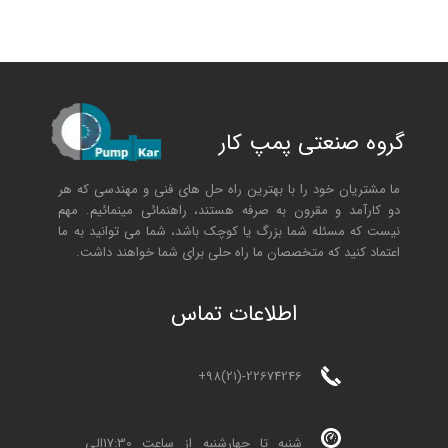
گروه صنعتی پمپ کار
ما مشتریان خود را با بهترین راه حل های فنی و مهندسی که هر
دو کارآمد و مقرون به صرفه هستند، راهنمائی مینمائیم. مهم
نیست که مسئله شما بزرگ یا کوچک باشد، شما می توانید به ما
اعتماد کنید که متخصصان ما راه حلی برای شما خواهند داشت.
ا
طلاعات تماس
+98(21)-22674246
شنبه تا چهارشنبه از ساعت 17:30الی