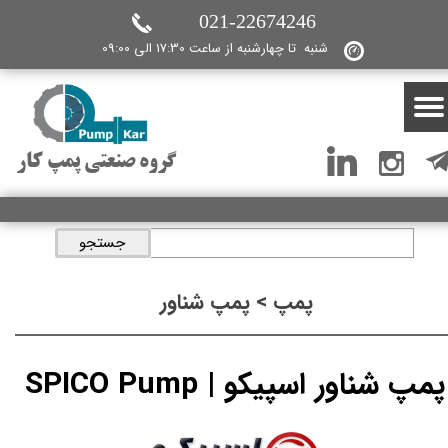
021-22674246
شنبه تا چهارشنبه از ساعت 17:30 الی 09:00
گروه صنعتی پمپ کار
جستجو
پمپ > پمپ شناور
پمپ شناور اسپیکو | SPICO Pump