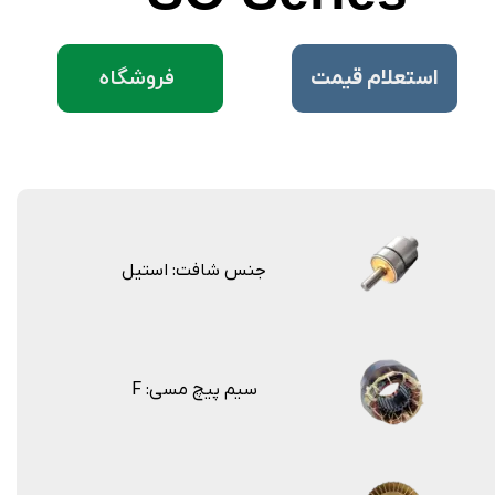
فروشگاه
​استعلام قیمت
جنس شافت: استیل
F :سیم پیچ مسی