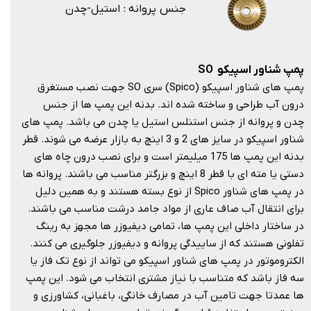
جنس پروانه : استیل-چدن
پمپ شناور اسپیکو
SO
پمپ های شناور اسپیکو (Spico) سری SO جهت نصب مستغرق
درون آب طراحی و ساخته شده اند. بدنه این پمپ ها از جنس
چدن و پروانه از جنس استنلس استیل یا چدن می باشد. پمپ های
شناور اسپیکو در سایز های 2 و 3 اینچ به بازار عرضه می شوند. قطر
بدنه این پمپ ها 175 میلیمتر است و برای نصب درون چاه های
دستی یا مته ای با قطر 8 اینچ و بزرگتر مناسب می باشند. پروانه ها
در پمپ های شناور Spico از نوع بسته هستند و به همین دلیل
برای انتقال آب صاف عاری از مواد جامد درشت مناسب می باشند.
در ساختار داخلی این پمپ ها، تمامی دیفیوزر ها مجهز به رینگ
تفلونی هستند که از ساییدگی پروانه و دیفیوزر جلوگیری می کنند.
الکتروموتور در پمپ های شناور اسپیکو می تواند از نوع تک فاز یا
سه فاز باشد که متناسب با نیاز مشتری انتخاب می شود. این پمپ
ها عمدتا جهت تامین آب در مصارف خانگی، باغبانی، کشاورزی و