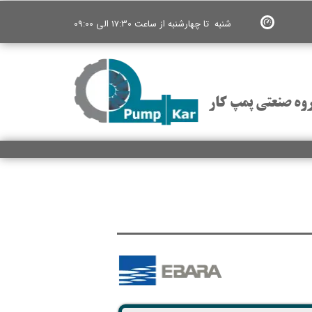
شنبه تا چهارشنبه از ساعت 17:30 الی 09:00
وه صنعتی پمپ کار