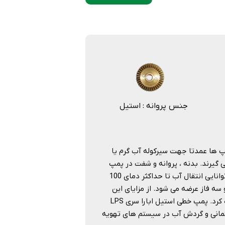
جنس پروانه : استیل
د. این پمپ ها عمدتا جهت سیرکوله آب گرم یا
 گیرند. بدنه ، پروانه و شفت در پمپ
خطی EBARA سری LPS از جنس استیل 304 ساخته شده است. این پمپ ها توانایی انتقال آب تا حداکثر دمای 100
ل ابارا سری LPS در دو مدل تک فاز و سه فاز عرضه می شود. از مزایای این
پمپ ها می توان به مصرف انرژی کم ، سطح صدای پایین و مقاومت بالا اشاره کرد. پمپ خطی استیل ابارا سری LPS
تمانی و گردش آب در سیستم های تهویه