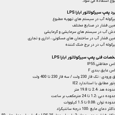
ع استفاده می شود.​​​​​​​
رد پمپ سیرکولاتور ابارا LPS
کوله آب در سیستم های تهویه مطبوع
ین فشار در صنایع مختلف
دش آب در سیستم های سرمایشی و گرمایشی
مین فشار آب در ساختمان های مسکونی ، اداری و تجاری
کوله آب در در برج خنک کننده​​​​​​​
ات فنی پمپ سیرکولاتور ابارا LPS
س حفاظتی IP55
اس عایق بندی F
دی : تک فاز 230 ولت / سه فاز 230 تا 400 ولت
ور مطابق با استاندارد IE2
ه هد : 2.4 تا 19.8 متر
دبی : 1.2 تا 24 مترمکعب بر ساعت
 توان : 0.08 تا 1.5 کیلووات
ر دمای مایع : 100 درجه سانتیگراد