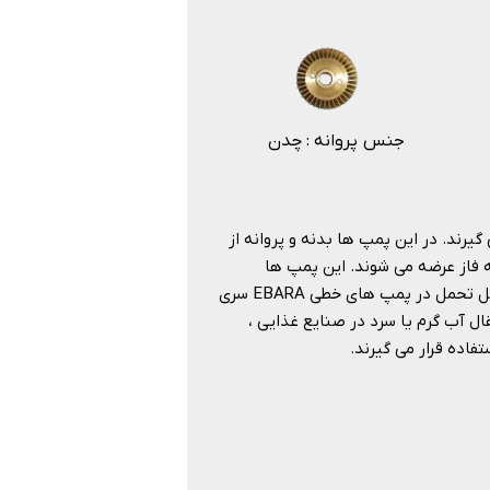
جنس پروانه : چدن
 قرار می گیرند. در این پمپ ها بدنه و پروانه از
 خطی ابارا سری LPC تنها در مدل سه فاز عرضه می شوند. این پمپ ها
توانایی انتقال مایعات تا حداکثر دمای 130 درجه سانتیگراد را دارند. فشار قابل تحمل در پمپ های خطی EBARA سری
 و انتقال آب گرم یا سرد در صنایع غذایی ،
رار می گیرند.​​​​​​​