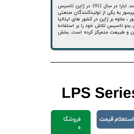
پمپ سیرکولاتور ابارا از محصولات شرکت مطرح ابارا ( EBARA ) می باشد. ابارا در سال 1912 در ژاپن تاسیس
رسور به یکی از تولیدکنندگان صنعتی
هان تبدیل شد. امروزه EBARA با داشتن نمایندگی در 17 کشور ، علاوه بر ژاپن در کشور های ایتالیا
ن بدو تاسيس تلاش خود را بر استفاده
نسان و طبيعت متمرکز کرده است. بخش
LPS Serie
فروشگا
​استعلام قیمت
ه