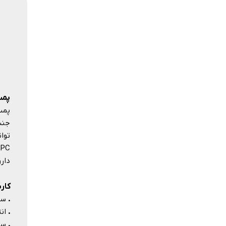
پمپ 
دارو
کارب
.
سیر
.
انت
.
سیر