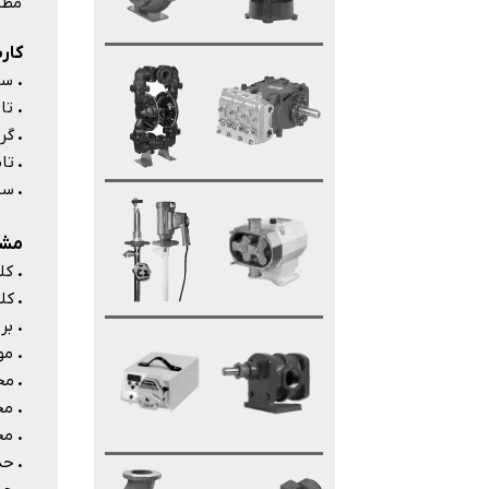
مطبو
کارب
.
سیر
.
تام
.
گر
.
تا
.
سیر
مشخص
.
کلا
.
کل
.
برق ورو
.
موت
.
محدود
.
محدوده 
.
محدوده
.
حداکث