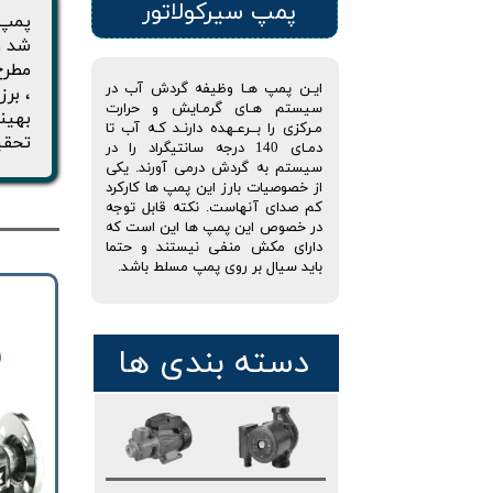
پمپ سیرکولاتور
شد و
ایـن پمپ هـا وظیفه گردش آب در
، بر
سیستم هـای گرمـایش و حرارت
بهين
مـرکزی را بــرعـهده دارنـد کـه آب تا
تحقي
دمـای 140 درجه سانتیگراد را در
سیستم به گردش درمی آورند. یکی
از خصوصیات بارز این پمپ ها کارکرد
کم صدای آنهاست. نکته قابل توجه
در خصوص این پمپ ها این است که
دارای مکش منفی نیستند و حتما
باید سیال بر روی پمپ مسلط باشد.
دسته بندی ها