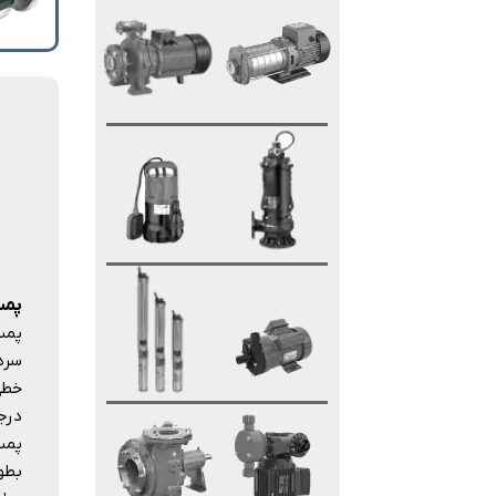
پمپ 
سرد
بطو