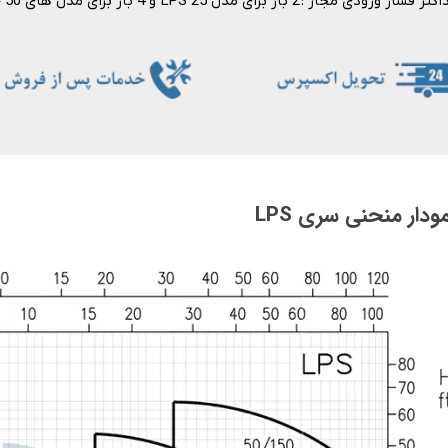
شار ورودی مجاز : 2 بار برای مدل LPS 25 و 4 بار برای مدل های LPS 32 – 40 – 50​​​​​​​
ودار منحنی سری LPS