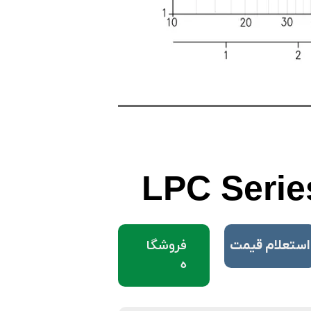
LPC Serie
فروشگا
​استعلام قیمت
ه