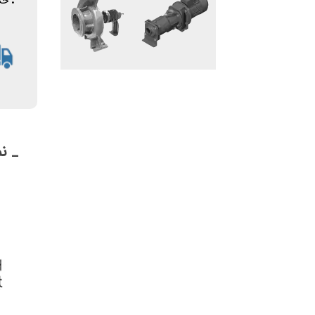
.
حداکثر ف
_ نم