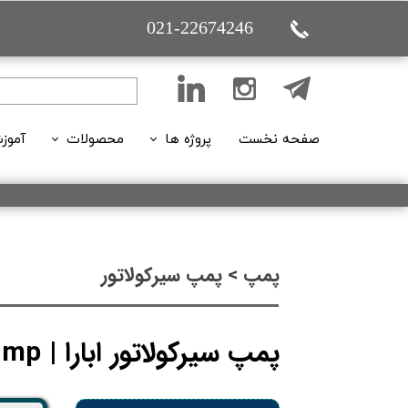
021-22674246
صفحه نخست
پروژه ها
محصولات
آموز
تاسیساتی (ساختمانی)
پمپ
تاسیساتی (بازسازی)
اکسسوری پمپ
فیلم
تعمیر و نگهداری
هواکش ها
مقا
پمپ > پمپ سیرکولاتور
تاسیساتی( بوستر پمپ ها)
قیمت گذاری
پمپ سیرکولاتور ابارا | EBARA Pump