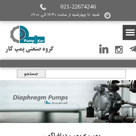
021-22674246
شنبه تا چهارشنبه از ساعت 17:30 الی 09:00
گروه صنعتی پمپ کار
جستجو
پمپ > پمپ دیافراگمی