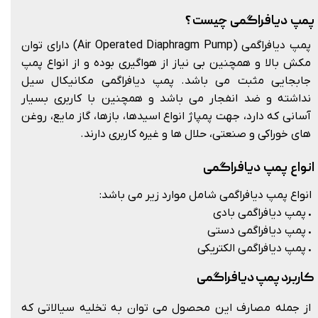
پمپ دیافراگمی چیست ؟
پمپ دیافراگمی (Air Operated Diaphragm Pump) دارای توان
مکش بالا و همچنین بی نیاز از هواگیری بوده و از انواع پمپ
جابجایی مثبت می باشد. پمپ دیافراگمی مکانیکال سیل
نداشته و ضد انفجار می باشد و همچنین با کاربری بسیار
آسانی که دارد، جهت پمپاژ انواع اسیدها، بازها، گاز مایع، روغن
های خوراکی و صنعتی، حلال ها و غیره کاربری دارند.
انواع پمپ دیافراگمی
انواع پمپ دیافراگمی شامل موارد زیر می باشد:
.
پمپ دیافراگمی بادی
.
پمپ دیافراگمی دستی
.
پمپ دیافراگمی الکتریکی
کاربرد پمپ دیافراگمی
از جمله مصارف این محصول می توان به تخلیه سیالاتی که