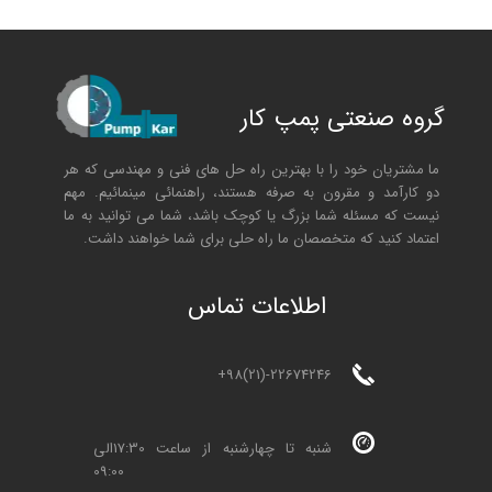
گروه صنعتی پمپ کار
ما مشتریان خود را با بهترین راه حل های فنی و مهندسی که هر
دو کارآمد و مقرون به صرفه هستند، راهنمائی مینمائیم. مهم
نیست که مسئله شما بزرگ یا کوچک باشد، شما می توانید به ما
اعتماد کنید که متخصصان ما راه حلی برای شما خواهند داشت.
ا
طلاعات تماس
+98(21)-22674246
شنبه تا چهارشنبه از ساعت 17:30الی
09:00