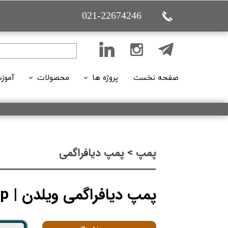
021-22674246
صفحه نخست
پروژه ها
محصولات
آموز
تاسیساتی (ساختمانی)
پمپ
تاسیساتی (بازسازی)
اکسسوری پمپ
فیلم
تعمیر و نگهداری
هواکش ها
مقا
پمپ > پمپ دیافراگمی
تاسیساتی( بوستر پمپ ها)
قیمت گذاری
پمپ دیافراگمی ویلدن | WILDEN Pump