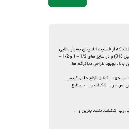
نی ویلدن می باشد که از قابلیت اطمینان بسیار بالایی
بر خوردار است. ویلدن این سری را در دو مدل تفلونی و فلزی (آلومینیوم و استیل 316) و در سایز های 1/2 – 1 و 1/2 –
ان بالا ، بهبود طراحی دیافراگم ها،
Pro-Fl می توان به صنایع شیمیایی جهت انتقال انواع حلال، گریس،
، مربا، رب، شکلات و … ، صنایع
 شکلات، نفت، بنزین و …​​​​​​​