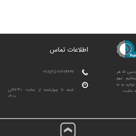
ا
طلاعات تماس
+98(21)-22674246
ندسی که هر
مائیم. مهم
انید به ما
شنبه تا چهارشنبه از ساعت 17:30الی
د داشت.
09:00