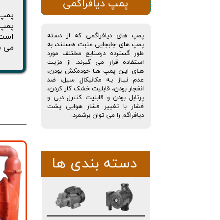
پمپ دیافراگمی
پمپ 
است 
پمپ های دیافراگمی که از دسته
پمپ های جابجایی مثبت هستند، به
می ب
طور گسترده درصنایع مختلف مورد
استفاده قرار می گیرند. از مزیت
هـای ایـن پمپ هـا خودمکش بودن،
عدم نیـاز بـه مکانیکال سیل، ضد
انفجار بودن، قابلیت خشک کار کردن،
پرتابل بودن و قابلیت کنترل دبی و
فشار با تغییر فشار هوایی پشت
دیافراگم را می توان برشمرد.
دسته بندی ها