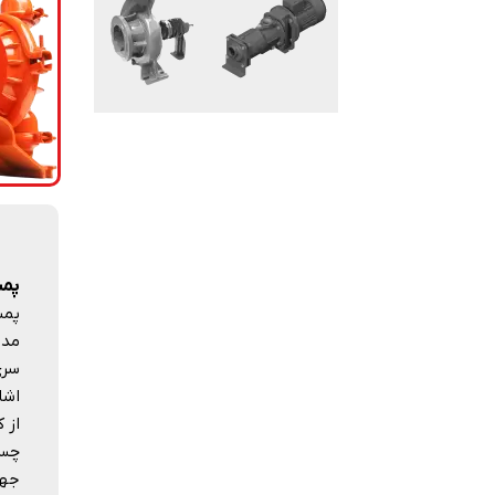
پمپ 
سری
اشا
چسب
جهت 