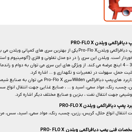
دیافراگمی ویلدن PRO-FLO X
پمپ دیافراگمی ویلدن Pro-Flo X یکی از بهترین سری های کمپا
2 -3 – 4 اینچ عرضه می کند. از ویژگی های این سری می توان به دوام و راندم
لیت حمل، سهولت در تعمیرات و نگهداری و … اشاره کرد.
از کاربرد های پمپ دیافراگمی Wilden سری o X
ن، چسب، رنگ، مواد سمی، اسید و … ، صنایع غذایی جهت انتقال انواع سس
وشیمی جهت انتقال نفت ، بنزین و صنایع مختلف دیگر اشاره کرد.
رد پمپ دیافراگمی ویلدن PRO-FLO X
انتقال انواع حلال، گریس، رزین، چسب، رنگ، مواد سمی، اسید، سس، مربا، رب،
ات فنی پمپ دیافراگمی ویلدن PRO- FLO X