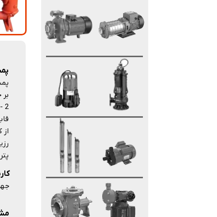
پمپ 
قاب
رزی
پتر
کارب
جهت 
مشخص