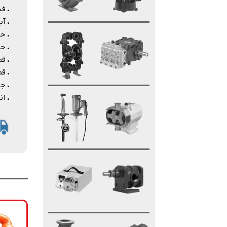
.
فشا
.
آبدهی: 2
.
حداک
.
حداکث
.
قطر ورو
.
قطر خرو
.
جن
.
اندا