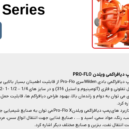
Series
دیافراگمی ویلدن PRO-FLO
پمپ دیافراگمی بادی Wilden سری Pro-Flo از قابلیت اطم
م
 می توان به دوام و راندمان بالا، بهبود طراحی دیافراگم ها، قابلیت حم
ره کرد.
از کاربرد های پمپ دیافراگمی ویلدن Pro-Flo X می ت
، رنگ، مواد سمی، اسید و … ، صنایع غذایی جهت انتقال انواع سس، مربا
انتقال نفت، بنزین و صنایع مختلف دیگر اشاره کرد.​​​​​​​