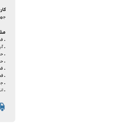
کارب
جهت 
مشخ
.
فشار
.
آبدهی: 
.
حدا
.
حداکث
.
قطر ورود
.
قطر خر
.
جنس
.
اند