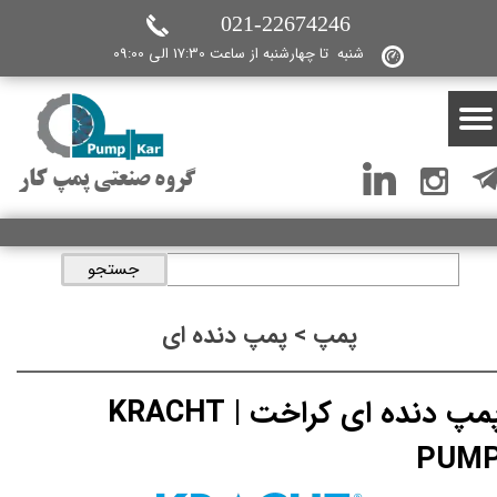
021-22674246
شنبه تا چهارشنبه از ساعت 17:30 الی 09:00
گروه صنعتی پمپ کار
جستجو
پمپ > پمپ دنده ای
پمپ دنده ای کراخت | KRACHT
PUM