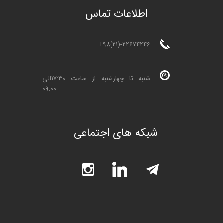
ا
طلاعات تماس
+98(21)-22674246
شنبه تا چهارشنبه از ساعت 17:30الی
09:00
شبکه های اجتماعی