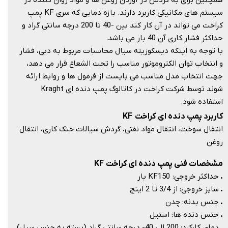
سیستم های مکانیکی کاربرد دارند. بازه دمایی که سری KF پمپ
کراخت می تواند در آن کار کند بین -40 تا 200 درجه سانتی گراد و
حداکثر فشار کاری آن 40 بار می باشد.
با توجه به اینکه دیسکوزیته سیال محاسبات مربوط به دبی، فشار
و انتخاب توان الکتروموتور مناسب را تحت الشعاع قرار می دهد،
جهت انتخاب مدل مناسب می بایست از فرمول ها و روابط ارائه
شوند توسط شرکت کراخت در کاتالوگ پمپ دنده ای Kraght
استفاده شود.​​​​​​​
کاربرد پمپ دنده ای کراخت KF
انتقال سوخت، انتقال مواد نفتی، گردش سیالات خنک کاری، انتقال
روغن​​​​​​​
مشخصات فنی پمپ دنده ای کراخت KF
.
حداکثر خروجی: KF150 بار
.
سایز خروجی: از 3/4 تا 2 اینچ
.
جنس بدنه: چدن
.
جنس دنده ها: استیل
.
دمای کارکرد: 200 الی 40- درجه سانتی گراد (بسته به جنس سیل)