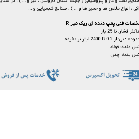
نایع نفت و گاز و پتروشیمی ( جهت انتقال گازوئیل ، قیر و … ) ، در صنا
کی ، انواع ملاس ها و خمیر ها و … ) ، صنایع شیمیایی و …​​​​​​​
صات فنی پمپ دنده ای ریک میر R
کثر فشار: تا 25 بار
 دبی: از 0.2 تا 2400 لیتر بر دقیقه
 دنده: فولاد
 بدنه: چدن