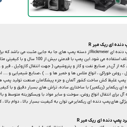
دنده ای ریک میر R
پمپ دنده ای Rickmeier از دسته پمپ های جا به جایی مثبت می باشد
مختلف استفاده می شود. این پمپ با قدمت
که از آن در صنایع نفت و گاز و پتروشیمی ( جهت انتقال گازوئیل ، قیر و 
، روغن خوراکی ، انواع ملاس ها و خمیر ها و … ) ، صنایع شیمیایی و …. ا
پمپ غلیظ کش ساخت کشور آلمان و جزء پیشگامان صنعت تولید پمپ های
 ای ریکمایر (ریکمیر) با ساختاری ساده، تراش های بسیار دقیق و با کی
 آل برای انتقال انواع روغن، سوخت و سایر مواد با ویسکوزیته متوسط و بال
یژگی های پمپ دنده ای ریکمایر می توان به کیفیت بسیار بالا ، دوام بالا ، کارکرد
رد پمپ دنده ای ریک میر R