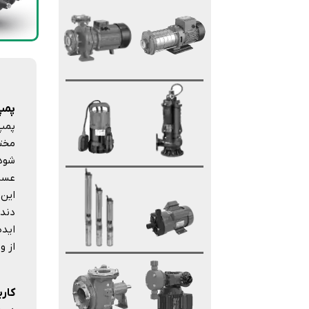
پمپ 
شود 
عسل 
این 
دنده
ایده
از و
کارب