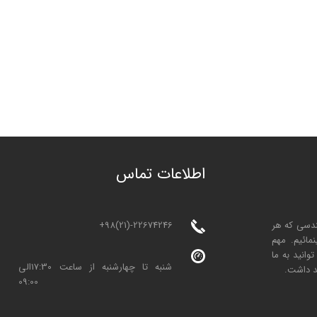
ا
طلاعات تماس
+98(21)-22674246
ندسی که هر
مائیم. مهم
انید به ما
شنبه تا چهارشنبه از ساعت 17:30الی
د داشت.
09:00