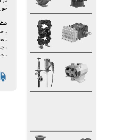
در ص
خورا
مشخ
.
حدا
.
محدوده
.
جنس
.
جنس