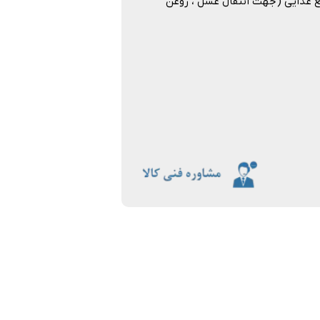
یع غذایی ( جهت انتقال عسل ، روغن