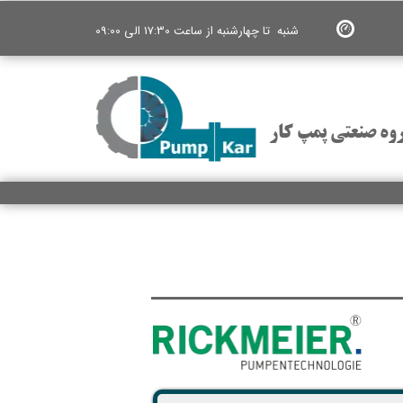
شنبه تا چهارشنبه از ساعت 17:30 الی 09:00
وه صنعتی پمپ کار