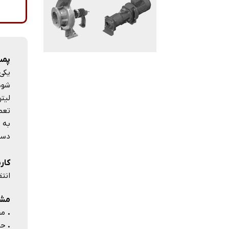
پمپ 
لیت
تعم
به 
دسته
کارب
انتق
مشخ
.
محدو
.
حداک