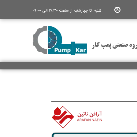
شنبه تا چهارشنبه از ساعت 17:30 الی 09:00
وه صنعتی پمپ کار