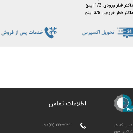
کثر قطر ورودی: 1/2 اینچ
کثر قطر خروجی: 3/8 اینچ
ا
طلاعات تماس
+98(21)-22674246
ندسی که هر
مائیم. مهم