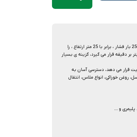
سری PM، از مدل های فاقد پولی پمپ دنده ای آرافن می باشد که توان تولید 250 بار فشار ، برابر با 25 متر ارتفاع ، را
این سری برای مواردی که میزان دبی مورد نیاز در محدوده ی 0.5 تا 1.5 لیتر بر دقیقه قرار می گیرد، گزینه ی بسیار
ویت قرار می دهد، دسترسی آسان به
، روغن خوراکی، انواع ملاس، انتقال
ی و …​​​​​​​