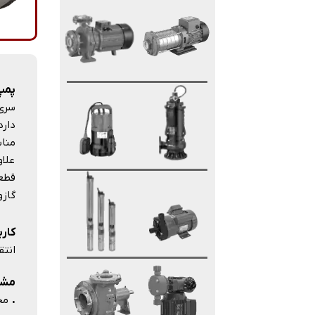
پمپ 
مناس
علاو
قطعا
گازو
کارب
انتق
مشخص
.
محدود