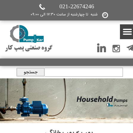
021-22674246
شنبه تا چهارشنبه از ساعت 17:30 الی 09:00
گروه صنعتی پمپ کار
جستجو
پمپ > پمپ خانگی