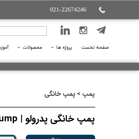
021-22674246
صفحه نخست
پروژه ها
محصولات
آموز
تاسیساتی (ساختمانی)
پمپ
تاسیساتی (بازسازی)
اکسسوری پمپ
فیلم
تعمیر و نگهداری
هواکش ها
مقا
پمپ > پمپ خانگی
تاسیساتی( بوستر پمپ ها)
قیمت گذاری
پمپ خانگی پدرولو | PEDROLLO Pump