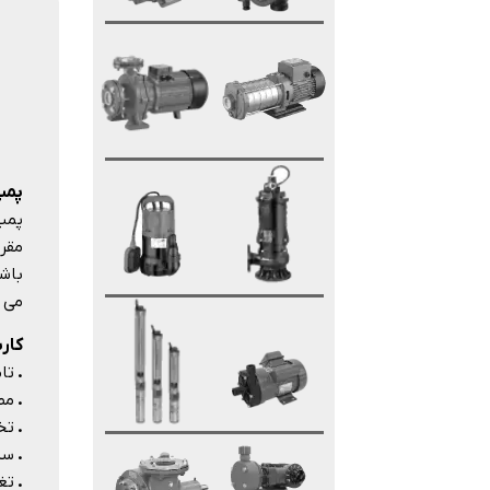
پمپ 
مقرو
باشد
می 
کارب
.
تا
.
مص
.
تخ
.
سی
.
تغ