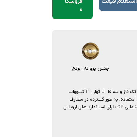
فروشگا
استعلام قیمت
ه
جنس پروانه : برنج
پمپ بشقابی پدرولو ساخت کشور ایتالیا با دور 2900 دور در دقیقه به صورت تک فاز و سه فاز تا توان 11 کیلووات
 استفاده، به طور گسترده در مصارف
مسکونی و شهری همچنین در کشاورزی و باغداری به کار می روند. پمپ های پشقابی CP دارای استاندارد های اروپایی