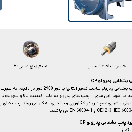
​
جنس شافت: استیل
F :سیم پیچ مسی
 بشقابی پدرولو CP
ید می شود. این سری از پمپ های پدرولو به دلیل کیفیت بالا و سهولت در
CEI 2-3 ،IEC 6 و EN 60034-1 می باشند.
رد پمپ بشقابی پدرولو CP
 تمیز