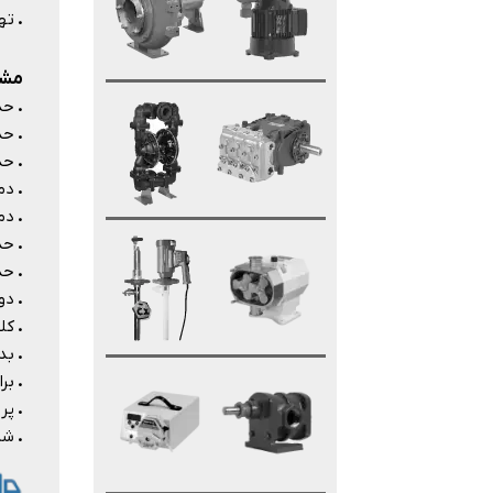
.
ته
مشخ
.
حدا
.
حداک
.
حدا
.
دمای س
.
دمای 
.
حداکثر 
.
حداکثر 
.
دور مو
.
کلا
.
بد
.
بر
.
پرو
.
شا