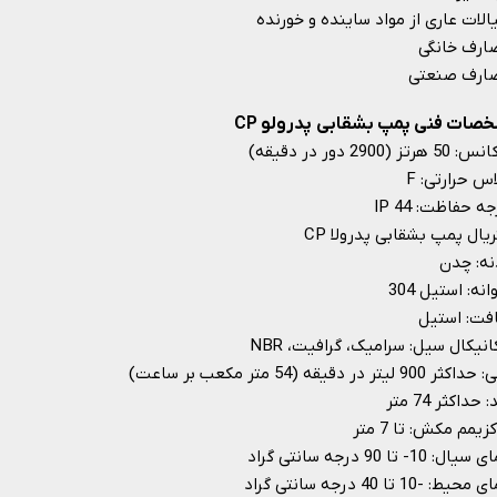
لات عاری از مواد ساینده و خورنده
ارف خانگی
ارف صنعتی
صات فنی پمپ بشقابی پدرولو CP
5 هرتز (2900 دور در دقیقه)
س حرارتی: F
ه حفاظت: IP 44
یال پمپ بشقابی پدرولا CP
نه: چدن
انه: استیل 304
فت: استیل
نیکال سیل: سرامیک، گرافیت، NBR
ثر 900 لیتر در دقیقه (54 متر مکعب بر ساعت)
حداکثر 74 متر
زیمم مکش: تا 7 متر
ال: 10- تا 90 درجه سانتی گراد
حیط: -10 تا 40 درجه سانتی گراد