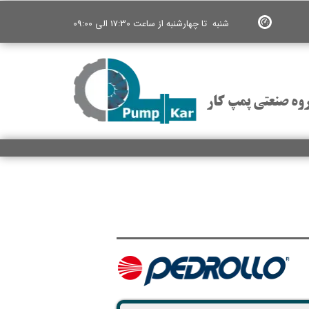
شنبه تا چهارشنبه از ساعت 17:30 الی 09:00
وه صنعتی پمپ کار