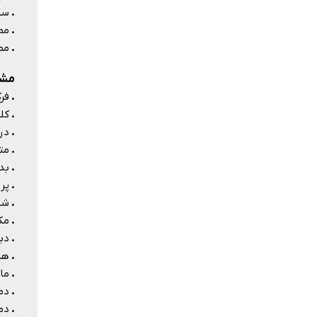
.
سیا
.
مص
.
مص
مشخ
.
فرکانس: 0
.
کلا
.
درج
.
متر
.
بد
.
پرو
.
شا
.
مکا
.
دبی: حداک
.
هد: 
.
ماک
.
دمای سی
.
دمای م