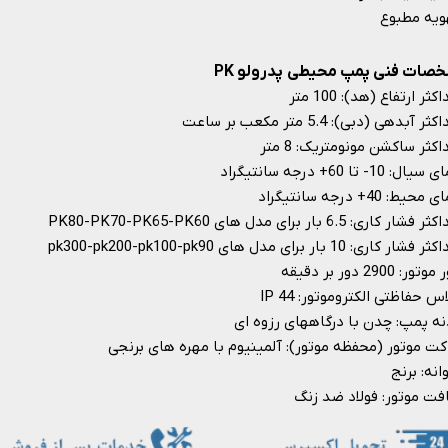
ویه مطبوع
صات فنی پمپ محیطی پدرولو PK
کثر ارتفاع (هد): 100 متر
ثر آبدهی (دبی): 5.4 متر مکعب بر ساعت
کثر ساکشن مونومتریک: 8 متر
یال: 10- تا 60+ درجه سانتیگراد
محیط: 40+ درجه سانتیگراد
فشار کاری: 6.5 بار برای مدل های PK80-PK70-PK65-PK60
فشار کاری: 10 بار برای مدل های pk300-pk200-pk100-pk90
تور: 2900 دور بر دقیقه
س حفاظتی الکتروموتور: IP 44
نه پمپ: چدن با درگاههای رزوه ای
اکت موتور (محفظه موتور): آلمینیوم با مهره های برنجی
انه: برنج
فت موتور: فولاد ضد زنگ