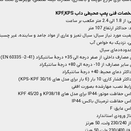
ات فنی پمپ محیطی داب KPF,KPS
 الی 2.4 متر مکعب بر ساعت
 حداکثر ارتفاع 107 متر
یت مورد نیاز سیال: سیال تمیز و عاری از مواد جامد و ساینده، غیر چسبنا
ی، نزدیک به خواص آب
دوده دمای سیال
ارف داخلی: از صفر درجه الی 35+ درجۀ سانتیگراد (EN 60335 -2-41)
 مصارف: از 10- درجه الی 80+ درجۀ سانتیگراد
ثر دمای محیط: 40+ درجۀ سانتیگراد
فشار کاری: 10 بار (6 بار برای مدل های KPS-KPF 30/16)
ایط نصب: مهارشده بصورت افقی
فاظت موتور: IP44 برای مدل های KP38/18 و KPF 45/20
س حفاظت ترمینال باکس: IP44
س عایق: F
اژ ورودی استاندارد
ت، 50 هرتز
 ولت، 50 هرتز