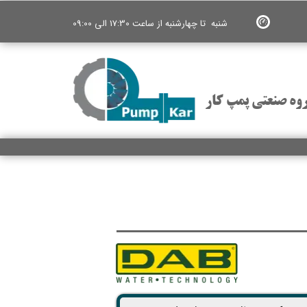
شنبه تا چهارشنبه از ساعت 17:30 الی 09:00
وه صنعتی پمپ کار