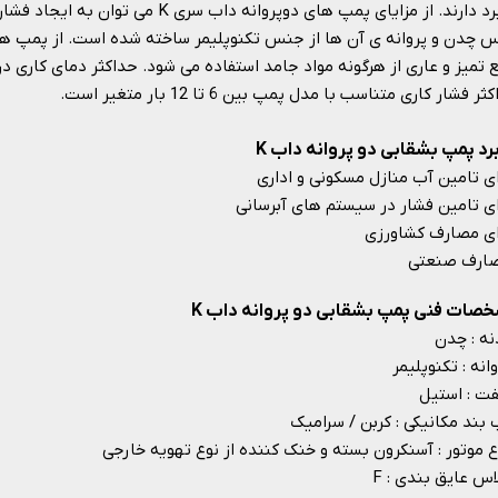
کاربرد دارند. از مزایای پمپ های دوپروانه 
ر فشار کاری متناسب با مدل پمپ بین 6 تا 12 بار متغیر است.
برد پمپ بشقابی دو پروانه داب K
ای تامین آب منازل مسکونی و اداری
ای تامین فشار در سیستم های آبرسانی
ای مصارف کشاورزی
ارف صنعتی
صات فنی پمپ بشقابی دو پروانه داب K
نه : چدن
انه : تکنوپلیمر
ت : استیل
 بند مکانیکی : کربن / سرامیک
ع موتور : آسنکرون بسته و خنک کننده از نوع تهویه خارجی
اس عایق بندی : F