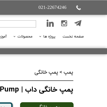
021-22674246
صفحه نخست
پروژه ها
محصولات
آموز
تاسیساتی (ساختمانی)
پمپ
تاسیساتی (بازسازی)
اکسسوری پمپ
فیلم
تعمیر و نگهداری
هواکش ها
مقا
پمپ > پمپ خانگی
تاسیساتی( بوستر پمپ ها)
پمپ خانگی داب | DAB Pump
قیمت گذاری