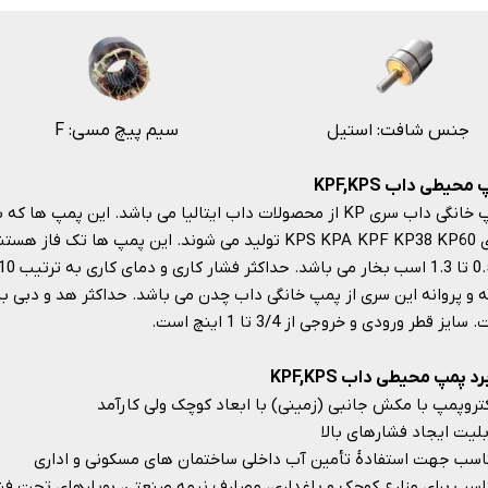
جنس شافت: استیل
F :سیم پیچ مسی
محیطی داب KPF,KPS
پمپ خانگی داب سری KP از محصولات داب ایتالیا می باشد. این 
های KPS KPA KPF KP38 KP60 تولید می شوند. این پمپ ها 
سایز قطر ورودی و خروجی از 3/4 تا 1 اینچ است.
رد پمپ محیطی داب KPF,KPS
کتروپمپ با مکش جانبی (زمینی) با ابعاد کوچک ولی کارآمد
لیت ایجاد فشارهای بالا
اسب جهت استفادۀ تأمین آب داخلی ساختمان های مسکونی و اداری
اسب برای مزارع کوچک و باغداری، مصارف نیمه صنعتی، بویلرهای تحت فش