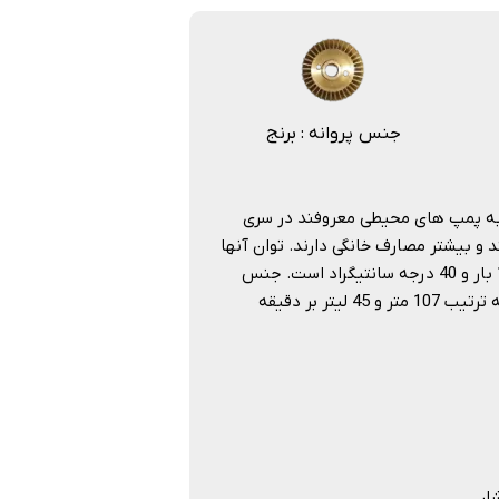
جنس پروانه : برنج
پمپ ها که به پمپ های محیطی معروفند در سری
تک فاز هستند و بیشتر مصارف خانگی دارند. توان آنها
از 0.5 تا 1.3 اسب بخار می باشد. حداکثر فشار کاری و دمای کاری به ترتیب 10 بار و 40 درجه سانتیگراد است. جنس
بدنه و پروانه این سری از پمپ خانگی داب چدن می باشد. حداکثر هد و دبی به ترتیب 107 متر و 45 لیتر بر دقیقه
ار