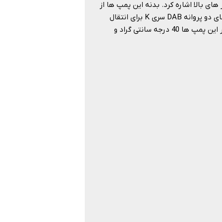
داب سری K می توان به ایجاد فشار های بالا اشاره کرد. بدنه این پمپ ها از
جنس چدن و پروانه ی آن ها از جنس تکنوپلیمر ساخته شده است. از پمپ های دو پروانه DAB سری K برای انتقال
مایع تمیز و عاری از هرگونه مواد جامد استفاده می شود. حداکثر دمای کاری در این پمپ ها 40 درجه سانتی گراد و