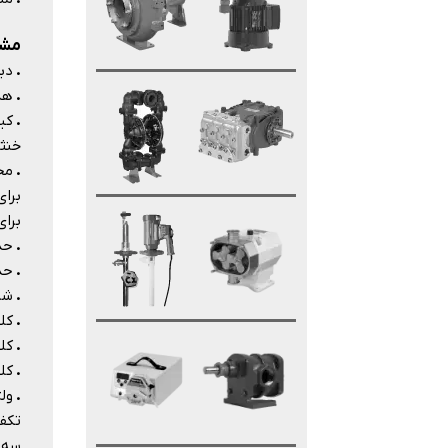
مشخص
.
دبی: از 1.8
.
هد:
.
کیف
خنث
.
مح
برای مص
برای سایر
.
حداک
.
حداکثر 
.
شر
.
کلاس ح
.
کلا
.
کلا
.
ولت
تکفاز 230/240 ول
سه فاز 230/400