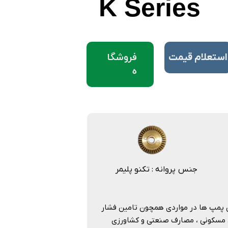
K Series
فروشگا
​استعلام قیمت
ه
جنس پروانه : تکنو پلیمر
 می باشند. این پمپ ها در مواردی همچون تامین فشار
 مسکونی ، مصارف صنعتی و کشاورزی