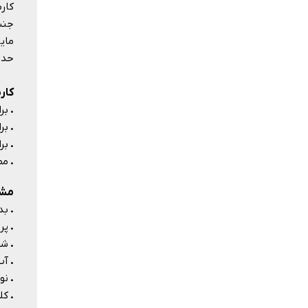
حداکث
کار
.
بر
.
بر
.
بر
.
مص
مشخ
.
بد
.
پرو
.
شف
.
آب
.
نو
.
کل