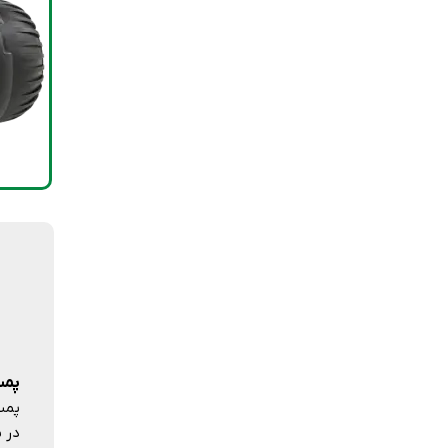
پمپ
در 