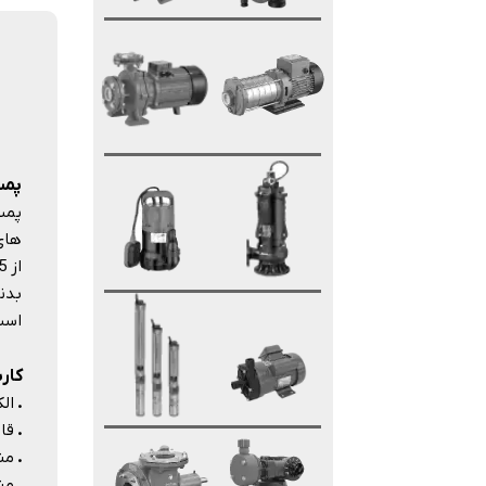
پمپ 
است. 
کارب
.
ال
.
قاب
.
من
.
من