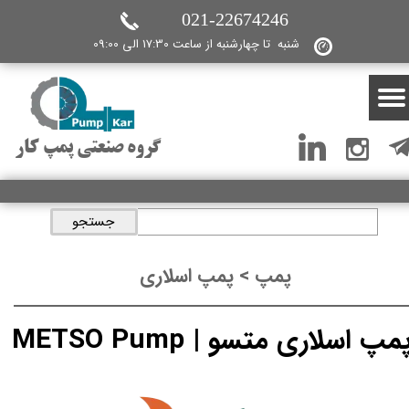
021-22674246
شنبه تا چهارشنبه از ساعت 17:30 الی 09:00
گروه صنعتی پمپ کار
جستجو
پمپ > پمپ اسلاری
مپ اسلاری متسو | METSO Pump