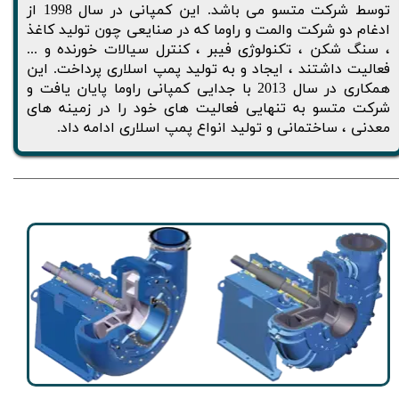
توسط شرکت متسو می باشد. اين کمپانی در سال 1998 از
ادغام دو شرکت والمت و راوما که در صنايعی چون توليد کاغذ
، سنگ شکن ، تکنولوژی فيبر ، کنترل سيالات خورنده و ...
فعاليت داشتند ، ايجاد و به توليد پمپ اسلاری پرداخت. اين
همکاری در سال 2013 با جدايی کمپانی راوما پايان يافت و
شرکت متسو به تنهايی فعاليت های خود را در زمينه های
معدنی ، ساختمانی و توليد انواع پمپ اسلاری ادامه داد.