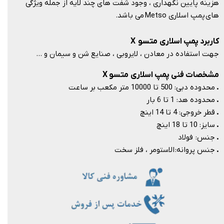
هزينه پايين نگهداری ، وجود شفت های چند لايه از جمله ويژگی
های پمپ اسلاری Metso می باشد.​​​​​​​
کاربرد پمپ اسلاری متسو X
جهت استفاده در معادن ، لایروبی ، صنایع شن و سیمان و …​​​​​​​
مشخصات فنی پمپ اسلاری متسو X
.
محدوده دبی: 500 تا 10000 متر مکعب بر ساعت
.
محدوده هد: 1 تا 6 بار
.
قطر خروجی: 4 تا 14 اینچ
.
سايز: 10 تا 18 اينچ
.
جنس: فولاد
.
جنس پروانه: الاستومر ، فلز سخت ​​​​​​​