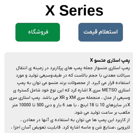
​X Series
فروشگاه
​استعلام قیمت
پمپ اسلاری متسو X
پمپ اسلاری متسو از جمله پمپ های پرکاربرد در زمينه ی انتقال
سيالات معدنی با حجم بالاست که در طيف وسيعی توليد و مورد
استفاده قرار می گيرد. از محصولات برند متسو می توان به پمپ
اسلاری METSO سری X اشاره کرد که اين نوع خود شامل گستره ی
وسيعی از مدل ، منجمله سری XM و XR می باشد. پمپ اسلاری سری
X در سايزهای 10 تا 18 اينچ ، با هد 6 بار و دبی 500 تا 10000 متر
مکعب بر ساعت توليد می شود.
از کاربرد اين پمپ ها می توان به استفاده ی آنها در معادن ،
لايروبی ، صنايع شن و ماسه اشاره کرد. قابليت تعويض آسان اجزا ،