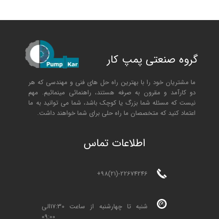
گروه صنعتی پمپ کار
ما مشتریان خود را با بهترین راه حل های فنی و مهندسی که هر
دو کارآمد و مقرون به صرفه هستند، راهنمائی مینمائیم. مهم
نیست که مسئله شما بزرگ یا کوچک باشد، شما می توانید به ما
اعتماد کنید که متخصصان ما راه حلی برای شما خواهند داشت.
ا
طلاعات تماس
+98(21)-22674246
شنبه تا چهارشنبه از ساعت 17:30الی
09:00