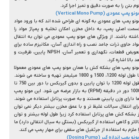
وم بتن را به صورت دقیق و تمیز اجرا کرد.
نو پمپ عمودی (Vertical Mono Pump)
ونو پمپ های عمودی به گونه ای طراحی شده اند که با ورود مواد
سمت اصلی پمپ، به داخل مخزن امکان تخلیه و پمپاژ مواد را
اشته باشند. از ویژگی های مونو پمپ عمودی می توان به انتقال
واد حاوی ذرات جامد نصب و راه اندازی آسان، مکانیزم ساده برای
تعویض قطعات، نگهداری و تعمیر آسان، NPSH پایین، ظرفیت و
د بالا اشاره کرد.
ونو پمپ های بشکه کش یا همان مونو پمپ های عمودی معمولا
با طول لوله 1200، 1500 و 1800 میلیمتر تهیه و ساخته می شوند.
طول لوله 1200 با توان پایین و بدون گیربکس با دور بین 750 تا
1000 دور در دقیقه (RPM) به بازار عرضه می شود. این مونو پمپ
ا دارای وزن پایینی هستند و به صورت پرتابل استفاده می شوند.
رای انتقال سیالات غلیظ تر و با عمق مخزن بیشتر دیگر نمی توان
ز بشکه کش های پرتابل استفاده کرد زیرا طول لوله بیشتر و توان
الاتر و گاهی استفاده از گیربکس (بستگی به سیال انتقالی دارد) ما
ا ملزم به استفاده از جرثقیل های سقفی برای مهار پمپ می کند.
نو پمپ اندازه گیر (Dosing Pump)