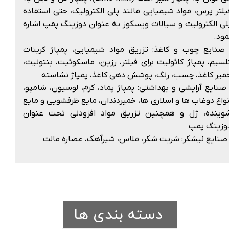
یلتر پرس، مواد شیمیایی مانند پلی الکترولیک، حتی استفاده
لی الکترولیت و سیالات ویسکوز به عنوان دوزینگ پمپ اشاره
مود.
صنایع چوب و کاغذ: تزریق مواد شیمیایی، پمپاژ کربنات
لسیم، پمپاژ کائولیت برای فیلتر، رزین، ماسکوئیت، بنتونیت،
میر کاغذ، چسب، رنگ، پوشش دهی کاغذ، پمپاژ نشاسته
صنایع آرایشی و بهداشتی: پمپاژ پماد، کرم، لوسیون، شامپو،
نواع دوغاب ها و اسلاری ها، خمیردندان، مایع ظرفشویی و مایع
وینده، ژل و همچنین تزریق مواد افزودنی تحت عنوان
وزینگ پمپ
صنایع نیشکر: شربت شکر، ملاس، شیرآهک، عصاره مالت
دسته بندی ها