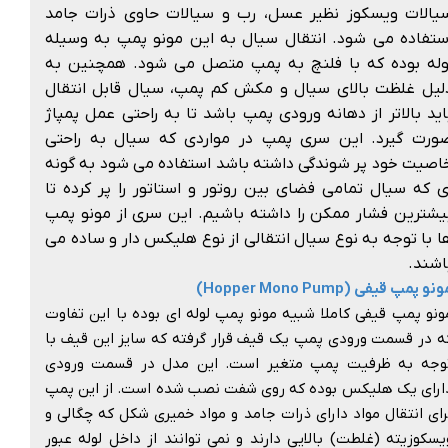
یالات ویسکوز نظیر عسل، رب و سیالات حاوی ذرات جامد
ستفاده می شود. انتقال سیال به این مونو پمپ به وسیله
وله بوده که با فلنچ به پمپ متصل می شود. همچنین به
لیل غلظت بالای سیال و مکش کم پمپ، سیال قابل انتقال
اید بالاتر از دهانه ورودی پمپ باشد تا به راحتی عمل پمپاژ
ورت گیرد. این سری پمپ در مواردی که سیال به راحتی
اصیت خود پر شوندگی داشته باشد استفاده می شود به گونه
ی که سیال تمامی فضای بین روتور و استاتور را پر کرده تا
یشترین فشار ممکن را داشته باشیم. این سری از مونو پمپ
ا با توجه به نوع سیال انتقالی از نوع هلیکس دار و ساده می
اشند.
نو پمپ قیفی (Hopper Mono Pump)
ونو پمپ قیفی کاملا شبیه مونو پمپ لوله ای بوده با این تفاوت
ه در قسمت ورودی پمپ یک قیف قرار گرفته که سایز این قیف با
وجه به ظرفیت پمپ متغیر است. این مدل در قسمت ورودی
ارای یک هلیکس بوده که روی شفت نصب شده است. از این پمپ
رای انتقال مواد دارای ذرات جامد و مواد خمیری شکل که چگالی و
یسکوزیته (غلطت) بالایی دارند و نمی توانند از داخل لوله عبور