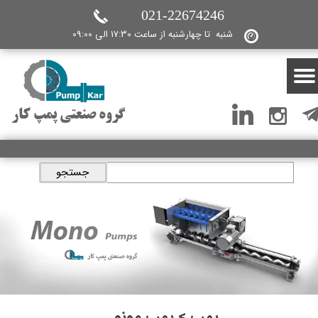
021-22674246
شنبه تا چهارشنبه از ساعت 17:30 الی 09:00
گروه صنعتی پمپ کار
جستجو
پمپ > پمپ مونو