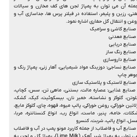
مله آن می توان به پمپاژ لجن های کف مخازن و سیالات
فتی، رزین و پلیمر، استفاده در فیلتر پرس ها، جداسازی آب و
وغن و انتقال گل حفاری اشاره نمود.
صنایع کاشی و سرامیک
صنایع معدنی
صنایع دریایی
صنایع رنگ ساز
صنایع داروسازی
صنایع نساجی: دوزینگ مواد شیمیایی، آهار زنی، پمپاژ رنگ و
وهر چاپ
صنایع لاستیک و پلاستیک سازی
صنایع غذایی: عصاره مالت، بستنی، ماهی تن، سس، کچاپ،
لوتن، گلوکز و نشاسته، خمیر نان، بیسکوئیت، کیک، کشک،
لاتین خوراکی، روغن خوراکی، پالپ میوه، قهوه، چای، گلوکز مایع،
کلات، خامه، پنیر، ماست، انواع رب، انواع کنستانتره، مربا،
سل، انواع پالپ، شربت، کنسرو
صنایع آب و فاضلاب: از جمله کاربرد مونو پمپ در آب و فاضلاب
می توان به پمپاژ شیر آهک (Lime Milk)، پمپاژ گل و لجن به