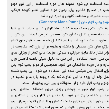
نند استفاده می شود. نمونه های مورد استفاده از این نوع مونو
مپ در صنایع غذایی برای پمپاژ مواد غذایی نظیر گوجه فرنگی،
یب، خمیرهای مختلف، گلوتن و غیره می باشد.
نو پمپ فوم بتن (Concrete Mono Pump)
وم بتن، بتنی سبک بوده که در ساختارش دارای حباب های هوا
ست به همین دلیل به آن بتن اسفنجی نیز می گویند. این بتن از
یمان، ماسه بادی، آب و فوم تشکیل شده است. فوم بتن تمام
یژگی های بتن معمولی را داشته و علاوه بر آن وزن کم، مقاومت در
رابر فشار بالا، عایق حرارتی و صوتی، هزینه مالی کمتر از ویژگی های
ین بتن است. استفاده از این بتن به دلیل سبکی باعث کاهش وزن
ازه و بار مرده ساختمان می شود. همچنین از مونو پمپ فوم بتن
رای انتقال بتن میکس شده نیز استفاده می شود. این پمپ شبیه
دل لوله ای بوده با این تفاوت که یک دریچه بازدید و تخلیه در
هلوی پمپ قرار دارد و از استهلاک پایین تری برخوردار است.
ر پمپ فوم بتن با چرخش روتور درون محفظه استاتور، بتن
یکس شده، پمپاژ می شود. با تغییر در قطر روتور و استاتور و
غییر دور موتور می توان باعث کاهش و افزایش قدرت پمپاژ مونو
مپ شد. با این روش علاوه بر کم شدن استهلاک دستگاه، می توان