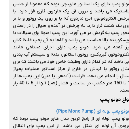
ونو پمپ دارای یک استاتور مارپیچی بوده که معمولا از جنس
لاستیک می باشد و درون آن یک ماردون فلزی قرار دارد. با
رخش الکتروموتور، این ماردون که یا بر روی یک روتور و یا بر
وی یک شفت قرار دارد، به چرخش در آمده و سیال را در راستای
حور پمپ به گردش در می آورد. این پمپ اصولا برای سیالات با
یسکوزیته بالا مناسب می باشد و گاها به آن پمپ غلیظ کش
یز گفته می شود. مونو پمپ دارای اجزای مختلفی مانند
لکتروموتور، گیربکس، روتور، استاتور، بدنه و سیستم آب بندی
ی باشد که هر کدام دارای وظیفه خاص خود می باشند که برای
ثال روتور با گردش در خارج از مرکز استاتور عملیات پمپاژ
یال را انجام می دهد. ظرفیت (آبدهی یا دبی) این پمپ ها از
1 تا 150 متر مکعب در ساعت و فشار (هد) آنها از 6 تا 40 بار
ست.
واع مونو پمپ
نو پمپ لوله ای (Pipe Mono Pump)
ونو پمپ لوله ای از رایج ترین مدل های مونو پمپ بوده که
رودی آن لوله ای شکل می باشد. از این پمپ برای انتقال