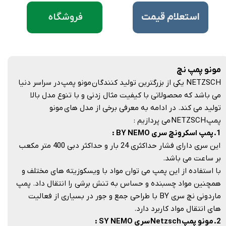
فروشگاه
​استعلام قیمت
مونو پمپ نچ
NETZSCH یکی از بزرگترین تولید کنندگان مونو پمپ در سراسر دنیا
می باشد که محصولاتی با کیفیت مثال زدنی و با تنوع مدل بالا
تولید می کند. در ادامه به معرفی برخی از مدل های مونو
پمپ NETZSCH می پردازیم :
1. پمپ اسکرونچ سری BY NEMO :
این سری دارای فشار حداکثری 24 بار و حداکثر دبی 400 متر مکعب
بر ساعت می باشد.
با استفاده از این پمپ می توان مواد با ویسکوزیته های مختلف و
همچنین مواد چسبنده و حساس به تنش برشی را انتقال داد. پمپ
ماردونی نچ سری BY با طراحی جمع و جور در بسیاری از فعالیت
های انتقال مواد کاربرد دارد.
2. مونو پمپ Netzsch سری SY NEMO :