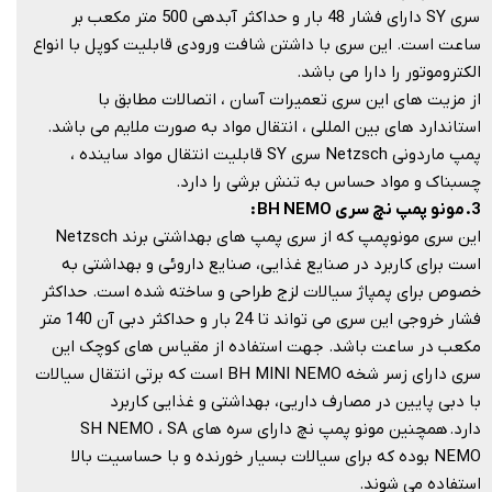
​​​​​​​
سری SY دارای فشار 48 بار و حداکثر آبدهی 500 متر مکعب بر
ساعت است. این سری با داشتن شافت ورودی قابلیت کوپل با انواع
الکتروموتور را دارا می باشد.
از مزیت های این سری تعمیرات آسان ، اتصالات مطابق با
استاندارد های بین المللی ، انتقال مواد به صورت ملایم می باشد.
پمپ ماردونی Netzsch سری SY قابلیت انتقال مواد ساینده ،
چسبناک و مواد حساس به تنش برشی را دارد.
3. مونو پمپ نچ سری BH NEMO :
این سری مونوپمپ که از سری پمپ های بهداشتی برند Netzsch
است برای کاربرد در صنایع غذایی، صنایع داروئی و بهداشتی به
خصوص برای پمپاژ سیالات لزج طراحی و ساخته شده است. حداکثر
فشار خروجی این سری می تواند تا 24 بار و حداکثر دبی آن 140 متر
مکعب در ساعت باشد. جهت استفاده از مقیاس های کوچک این
سری دارای زسر شخه BH MINI NEMO است که برتی انتقال سیالات
با دبی پایین در مصارف داریی، بهداشتی و غذایی کاربرد
دارد. همچنین مونو پمپ نچ دارای سره های SH NEMO ، SA
NEMO بوده که برای سیالات بسیار خورنده و با حساسیت بالا
استفاده می شوند.