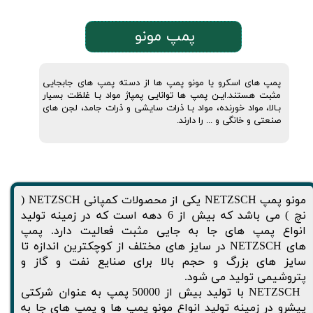
پمپ مونو
پمپ های اسکرو یا مونو پمپ ها از دسته پمپ های جابجایی
مثبت هستند.ایـن پمپ ها توانایی پمپاژ مواد بـا غلظت بسیار
بـالا، مواد خورنده، مواد بـا ذرات سایشی و ذرات جامد، لجن های
صنعتی و خانگی و ... را دارند.
مونو پمپ NETZSCH یکی از محصولات کمپانی NETZSCH (
نچ ) می باشد که بیش از 6 دهه است که در زمینه تولید
انواع پمپ های جا به جایی مثبت فعالیت دارد. پمپ
های NETZSCH در سایز های مختلف از کوچکترین اندازه تا
سایز های بزرگ و حجم بالا برای صنایع نفت و گاز و
پتروشیمی تولید می شود.
NETZSCH با تولید بیش از 50000 پمپ به عنوان شرکتی
پیشرو در زمینه تولید انواع مونو پمپ ها و پمپ های جا به