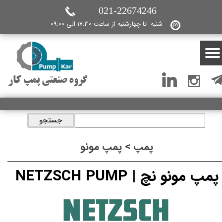
021-22674246
شنبه تا چهارشنبه از ساعت 17:30 الی 09:00
گروه صنعتی پمپ کار
جستجو
پمپ > پمپ مونو
پمپ مونو نچ | NETZSCH PUMP