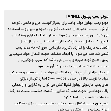
مونو پمپ بهلول FANNEL
مونو پمپ بهلول مواد جامد برای پمپاژ گوشت مرغ و ماهی ، گوجه
فرنگی ، سیب ، خمیرهای مختلف ، گلوتن ، میوه و سبزی و … استفاده
می شود. این پمپ برای پمپاژ مواد بسیار غلیظ یا دارای رشته های
فیبری که بدلیل ویسکوزیته بالای مواد ، امکان عبور از داخل
اتصالات باریک را ندارند ، کاربرد دارد.این سری که به مونو پمپ
قیفی شناخته می شود، با ابعاد مختلف جهت انتقال مواد شیمیایی
بدون هیچ گونه ضربه و پالس می باشد که سبب جلوگیری از
تخریب ماده شیمیایی و یا تغییر در آن می شود.
از دیگر مزایای آن می توان به انتقال مواد با ذرات معلق و همچنین
مواد با لزجت بالا (در حدود ۱۰۰۰۰۰۰cps) اشاره کرد.از ویژگی
های پمپ ماردونی بهلول غلیظ کش می توان به کارایی و راندمان
بالا ، بهداشتی جهت مصارف غذایی ، قیمت مناسب نسبت به رقبا ،
خدمات مناسب و … اشاره کرد.
همچنین جهت انتقال خمیر دندان ، ملات سیمان ، ژل ، شکلات ،
انواع لبنیات و … استفاده می شود.