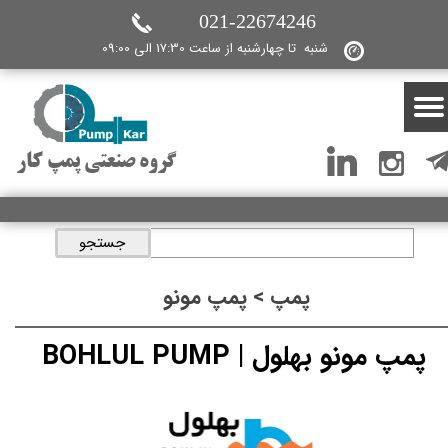
021-22674246
شنبه تا چهارشنبه از ساعت 17:30 الی 09:00
گروه صنعتی پمپ کار
جستجو
پمپ > پمپ مونو
پمپ مونو بهلول | BOHLUL PUMP