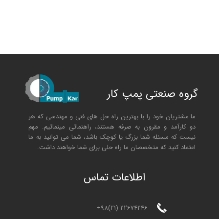
گروه صنعتی پمپ کار
ما مشتریان خود را با بهترین راه حل های فنی و مهندسی که هر
دو کارآمد و مقرون به صرفه هستند، راهنمائی مینمائیم. مهم
نیست که مسئله شما بزرگ یا کوچک باشد، شما می توانید به ما
اعتماد کنید که متخصصان ما راه حلی برای شما خواهند داشت.
ا
طلاعات تماس
+98(21)-22674246