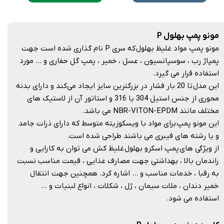
مونو پمپ بهلول P
مونو پمپ مواد غلیظ بهلول که سری P نام گذاری شده است جهت
پمپاژ رب ، سوسپانسیون ، عسل ، خمیر ، پمپ گل حفاری و … مورد
استفاده قرار می گیرد.
این مدل تا 20 بار فشار در بزرگترین سایز ایجاد می‌کند و دارای بدنه
محوری از جنس استیل 304 یا 316 و استاتور آن از لاستیک های
مختلف مانند NBR-VITON-EPDM می باشد.
این مونو پمپ برای مواد با ویسکوزیته متوسط که دارای ذرات جامد
و یا رشته های فیبری می باشند طراحی شده است.
از ویژگی های پمپ اسکرو بهلول غلیظ کش می توان به کارایی و
راندمان بالا ، بهداشتی جهت مصارف غذایی ، قیمت مناسب نسبت
به رقبا ، خدمات مناسب و … اشاره کرد. همچنین جهت انتقال
خمیر دندان ، ملات سیمان ، ژل ، شکلات ، انواع لبنیات و …
استفاده می شود.