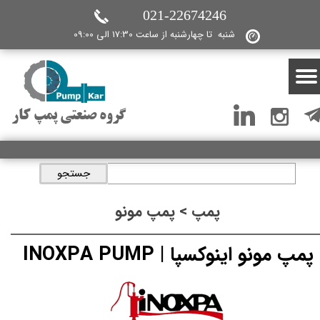
021-22674246
شنبه تا چهارشنبه از ساعت 17:30 الی 09:00
گروه صنعتی پمپ کار
جستجو
پمپ > پمپ مونو
پمپ مونو اینوکسپا | INOXPA PUMP