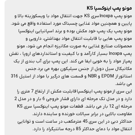
مونو پمپ اینوکسپا KS
مونو پمپ Inoxpa سری KS جهت انتقال مواد با ویسکوزیته بالا و
پایین و همچنین مواد غذایی چسبناک مورد استفاده واقع می شود.
مونو پمپ یک پمپ خود مکش بوده و برند اسپانیایی اینوکسپا
مونو پمپ هایی با قابلیت انتقال مواد بهداشتی، دارویی و
محصولات صتایع غذایی به صورت مکانیزه انجام می شود، مونو
پمپ Inoxpa بسیار کارآمد و با کیفیت و استانداردهای اروپا ، نقش
پمپاز مواد را به خوبی ایفا می کند. این پمپ برای آب بندی از یک
مکانیکال سیل دوبل از جنس سیلیکون بهره می برد.جنس
استاتور از EPDM و NBR و قسمت های درگیر با مواد از استیل 316
می باشد.
این سری از مونو پمپ اینوکسپا قابلیت مکش از ارتفاع 7 متری را
دارد و در مدل تک مرحله ای دارای فشار خروجی 6 بار و در مدل 2
مرحله ای 12 بار می باشد. قطعات مونو پمپ اینوکسپا سری KS
مقاومت بالایی در برابر سیالات خورنده و ساینده دارند.
حداکثر دبی در این سری 45 مترمکعب در ساعت است و توانایی
انتقال مواد با دمای حداکثر 85 درجه سانتیگراد را دارد.