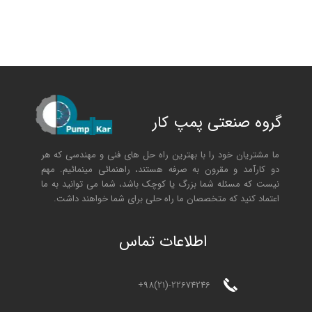
گروه صنعتی پمپ کار
ما مشتریان خود را با بهترین راه حل های فنی و مهندسی که هر
دو کارآمد و مقرون به صرفه هستند، راهنمائی مینمائیم. مهم
نیست که مسئله شما بزرگ یا کوچک باشد، شما می توانید به ما
اعتماد کنید که متخصصان ما راه حلی برای شما خواهند داشت.
ا
طلاعات تماس
+98(21)-22674246