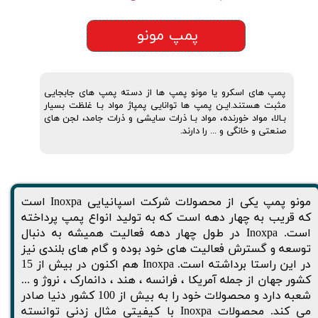
پمپ مونو
پمپ های اسکرو یا مونو پمپ ها از دسته پمپ های جابجایی
مثبت هستند.ایـن پمپ ها توانایی پمپاژ مواد بـا غلظت بسیار
بـالا، مواد خورنده، مواد بـا ذرات سایشی و ذرات جامد، لجن های
صنعتی و خانگی و ... را دارند.
مونو پمپ یکی از محصولات شرکت اسپانیایی Inoxpa است
که قریب به چهار دهه است که به تولید انواع پمپ پرداخته
است. Inoxpa در طول چهار دهه فعالیت همیشه به دنبال
توسعه و گسترش فعالیت های خود بوده و گام های بلندی نیز
در این راستا برداشته است. Inoxpa هم اکنون در بیش از 15
کشور جهان از جمله آمریکا ، فرانسه ، هند ، دانمارک ، نروژ و ...
شعبه دارد و محصولات خود را به بیش از 100 کشور دنیا صادر
می کند. محصولات Inoxpa با کیفیتی مثال زدنی توانسته