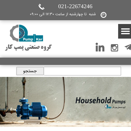
021-22674246
شنبه تا چهارشنبه از ساعت 17:30 الی 09:00
گروه صنعتی پمپ کار
جستجو