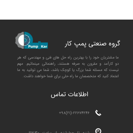
گروه صنعتی پمپ کار
ما مشتریان خود را با بهترین راه حل های فنی و مهندسی که هر
دو کارآمد و مقرون به صرفه هستند، راهنمائی مینمائیم. مهم
نیست که مسئله شما بزرگ یا کوچک باشد، شما می توانید به ما
اعتماد کنید که متخصصان ما راه حلی برای شما خواهند داشت.
ا
طلاعات تماس
+98(21)-22674246
شنبه تا چهارشنبه از ساعت 17:30الی