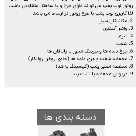
روتور لوب پمپ می تواند دارای طرح و یا ساختار متفاوتی باشد،
لذا کاربری لوب پمپ با طرح روتور در ارتباط می باشد.
2. مکانیکال سیل
3. واشر آببندی
4. شیم
5. شفت
6. چرخ دنده ها و بیرینگ محور یا یاتاقان ها
7. محفظه شفت و چرخ دنده ها (حاوی روغن روانکار)
8. محفظه اصلی پمپ (کیسینگ یا هد)
9. درپوش محفظه یا نشت بند
دسته بندی ها