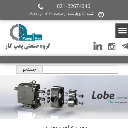
021-22674246
شنبه تا چهارشنبه از ساعت 17:30 الی 09:00
گروه صنعتی پمپ کار
جستجو
پمپ > لوب پمپ