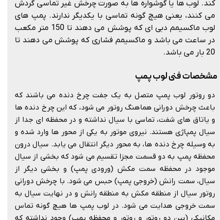
کند. لوب ها یا گوشواره ها به صورت چرخش غیر تماسی گردش
می کنند، یعنی هیچ گونه تماسی با یکدیگر ندارند. پمپ های
لوب ماکسیمم دبی ای که پوشش می دهند تا 150 متر مکعب
در ساعت می باشد و ماکسیمم فشاری که پوشش می دهند تا
20 بار می باشد.
مشخصات فنی لوب پمپ
دو روتور لوب پمپ متصل به یک جفت چرخ دنده می باشند که
باعث چرخش دورانی هماهنگ روتور می شود، که این چرخ دنده ها
و یاتاق های شفت، تماسی با سیال نداشته و در محفظه ای جدا از
سیال پمپاژی هستند. نیروی موتور به یکی از محور ها وارد شده و
به وسیله چرخ دنده ها، به محور دیگر انتقال می یابد. سیال درون
محفظه پمپ به دو قسمت مجزا تقسیم می شود که بخشی از سیال
موجود در محفظه سمت مکش (ورودی پمپ) و بخشی دیگر از
سیال، سمت رانش (خروجی پمپ) حبس می شود. با چرخش دورانی
روتور سیال از منطقه مکش به منطقه رانش و در نهایت سیال به
سمت خروجی هدایت می شود. در لوب پمپ ها هیچ گونه تماس
مکانیکی (بین دو روتور و روتور و محفظه پمپ) وجود نداشته که