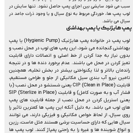
سبب می شود سایشی بین اجزای پمپ حاصل نشود. تنها سایش در
لوب پمپ ها، خوردگی مربوط به نوع سیال و یا وجود ذرات جامد در
سیال می باشد.
پمپ هایژنیک یا پمپ بهداشتی
لوب پمپ در خانواده پمپ هایژنیک (Hygienic Pump) یا پمپ
بهداشتی گنجانده می شود، این پمپ های لوب در محل نصب و
بدون نیاز به جدا کردن از خط اصلی و اتصالات دارای قابلیت
تمیز کردن در محل می باشند. عدم برخورد دنده ها و در نتیجه
راندمان بالاتر و لذا یکنواختی بیشتر در بخش تخلیه، همچنین
تامین نیرو آب بندی سیل مکانیکی از جلو و طراحی مستقیم،
قابلیت (CIP (Clean in Place یعنی شستشو در محل نصب (با
فشار آب و به صورت کامل) و قابلیت SIP (Sterlize in Place)
یعنی استریل کردن در محل نصب از جمله قابلیت های پمپ
های لوب می باشد. به دلیل آنکه این پمپ ها کمترین تاثیر را
روی سیال، از لحاظ خواص مکانیکی و فیزیکی دارند، می توانند
سیال هایی که دارای حساسیت برشی هستند مثل ماست، رزین
و انواع شوینده ها و غیره را به راحتی پمپاژ کنند. لوب پمپ ها