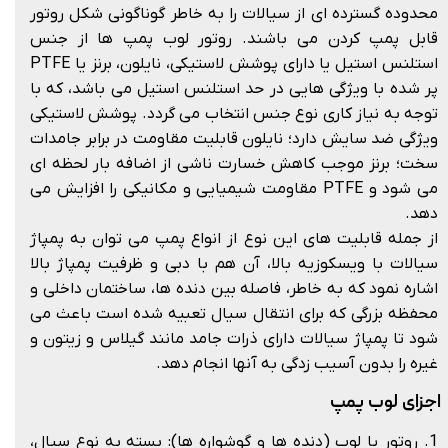
محدوده گسترده ای از سیالات را به خاطر گوناگونی شکل روتور
قابل پمپ کردن می باشند. روتور لوب پمپ ها از جنس
استلنس استیل یا دارای پوشش لاستیکی، نایلون، برنز یا PTFE
پر شده با ویژگی هایی در حد استلنس استیل می باشد، که با
توجه به نیاز کاری نوع جنس انتخاب می گردد. پوشش لاستیکی
ویژگی ضد سایش دارد؛ نایلون قابلیت مقاومت در برابر جامدات
سخت؛ برنز موجب کاهش خسارت ناشی از اضافه بار لحظه ای
می شود و PTFE مقاومت شیمیایی و مکانیکی را افزایش می
دهد.
از جمله قابلیت های این نوع از انواع پمپ می توان به پمپاژ
سیالات با ویسکوزیه بالا، آن هم با دبی و ظرفیت پمپاژ بالا
اشاره نمود که به خاطر، فاصله بین دنده ها، ساختمان داخلی و
محفظه بزرگی که برای انتقال سیال تعبیه شده است باعث می
شود تا پمپاژ سیالات دارای ذرات جامد مانند گیلاس و زیتون و
غیره را بدون آسیب زدگی به آنها انجام دهد.
اجزای لوب پمپ
1. روتور یا لوب (دنده ها و گوشواره ها): بسته به نوع سیال،