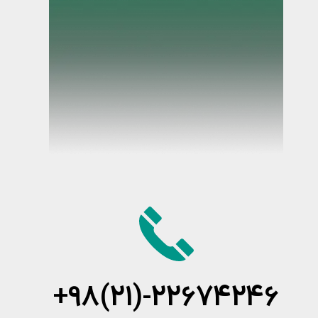
+98(21)-22674246