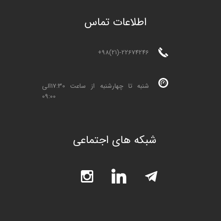
ا
طلاعات تماس
+98(21)-22674246
شنبه تا چهارشنبه از ساعت 17:30الی
09:00
شبکه های اجتماعی